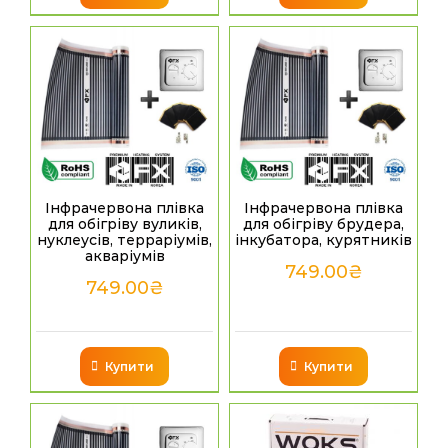
Інфрачервона плівка
Інфрачервона плівка
для обігріву вуликів,
для обігріву брудера,
нуклеусів, терраріумів,
інкубатора, курятників
акваріумів
749.00
₴
749.00
₴
Купити
Купити