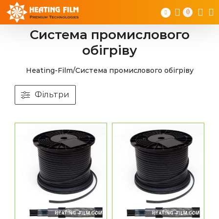
Skip
0
to
content
Система промислового
обігріву
Heating-Film
/
Система промислового обігріву
Фільтри