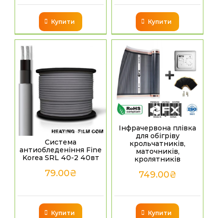
Купити
Купити
Інфрачервона плівка
для обігріву
Система
крольчатників,
антиобледеніння Fine
маточників,
Korea SRL 40-2 40вт
кролятників
79.00
₴
749.00
₴
Купити
Купити