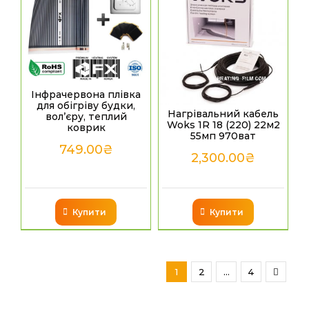
Інфрачервона плівка
для обігріву будки,
Нагрівальний кабель
вол’єру, теплий
Woks 1R 18 (220) 22м2
коврик
55мп 970ват
749.00
₴
2,300.00
₴
Купити
Купити
1
2
…
4