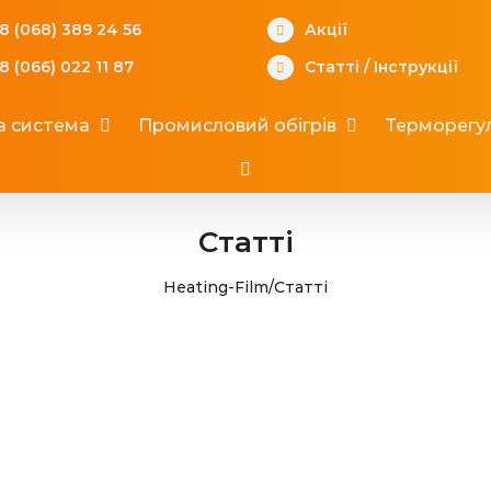
8 (068) 389 24 56
Акції
8 (066) 022 11 87
Статті
/
Інструкції
а система
Промисловий обігрів
Терморегул
Статті
Heating-Film
/
Статті