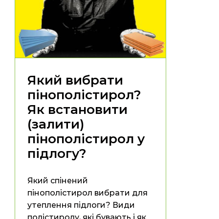
Який вибрати
пінополістирол?
Як встановити
(залити)
пінополістирол у
підлогу?
Який спінений
пінополістирол вибрати для
утеплення підлоги? Види
полістиролу, які бувають і як