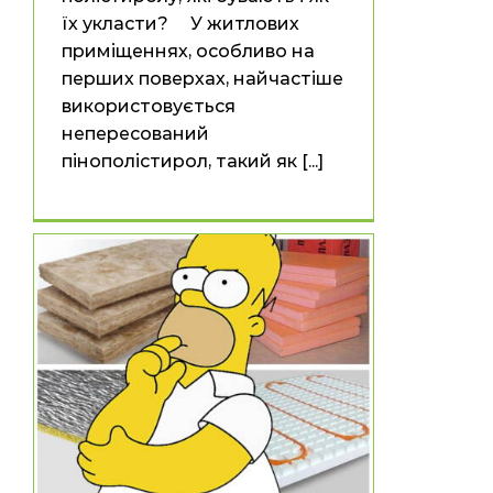
їх укласти? У житлових
приміщеннях, особливо на
перших поверхах, найчастіше
використовується
непересований
пінополістирол, такий як [...]