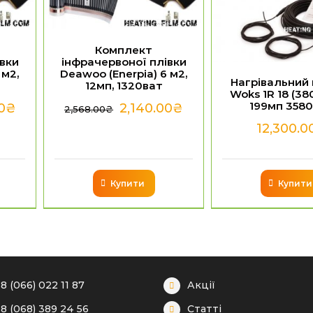
Комплект
вки
інфрачервоної плівки
 м2,
Deawoo (Enerpia) 6 м2,
Нагрівальний
12мп, 1320ват
Woks 1R 18 (38
199мп 358
0
₴
2,140.00
₴
2,568.00
₴
12,300.0
Купити
Купити
8 (066) 022 11 87
Акції
8 (068) 389 24 56
Статті