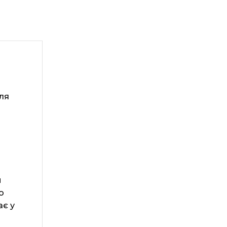
для
м
о
ає у