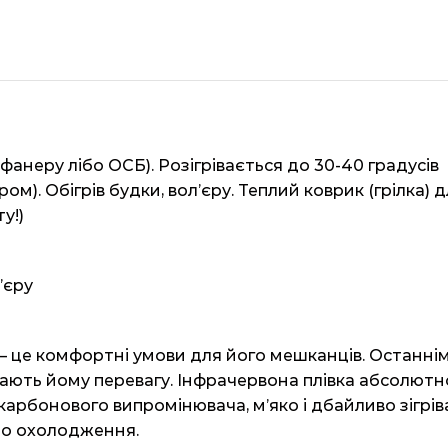
фанеру лібо ОСБ). Розігрівається до 30-40 градусів
. Обігрів будки, вол’єру. Теплий коврик (грілка) 
у!)
’єру
 – це комфортні умови для його мешканців. Останні
ддають йому перевагу. Інфрачервона плівка абсолютн
карбонового випромінювача, м’яко і дбайливо зігрів
або охолодження.