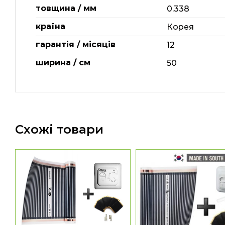
товщина / мм
0.338
країна
Корея
гарантія / місяців
12
ширина / см
50
Схожі товари