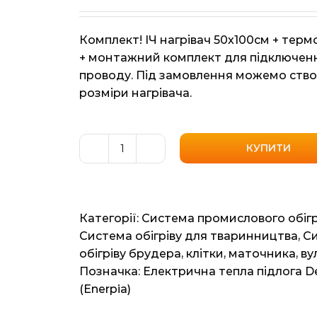
Комплект! ІЧ нагрівач 50х100см + тер
+ монтажний комплект для підключен
проводу. Під замовлення можемо ство
розміри нагрівача.
КУПИТИ
Інфрачервона
плівка
для
обігріву
Категорії:
Система промислового обігр
будки,
Система обігріву для тваринництва
,
С
вол'єру,
обігріву брудера, клітки, маточника, в
теплий
Позначка:
Електрична тепла підлога 
коврик
(Enerpia)
кількість