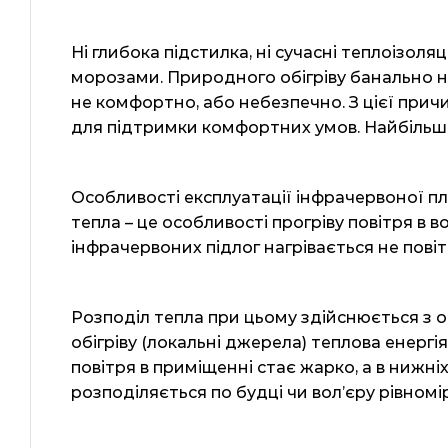
Ні глибока підстилка, ні сучасні теплоізоля
морозами. Природного обігріву банально н
не комфортно, або небезпечно. З цієї при
для підтримки комфортних умов. Найбільшо
Особливості експлуатації інфрачервоної плі
тепла – це особливості прогріву повітря в во
інфрачервоних підлог нагрівається не повітр
Розподіл тепла при цьому здійснюється з
обігріву (локальні джерела) теплова енергія 
повітря в приміщенні стає жарко, а в нижні
розподіляється по будці чи вол’єру рівномі