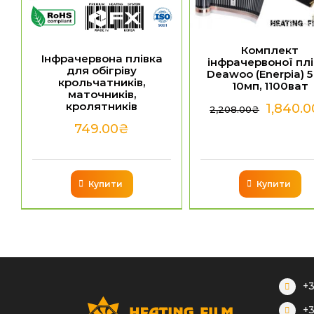
Комплект
Інфрачервона плівка
інфрачервоної плі
для обігріву
Deawoo (Enerpia) 5
крольчатників,
10мп, 1100ват
маточників,
кролятників
1,840.0
2,208.00
₴
749.00
₴
Купити
Купити
+3
+3