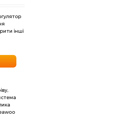
могулятор
ня
рити інші
іву
,
истема
улика
Deawoo