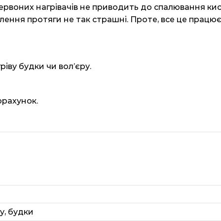
ервоних нагрівачів не приводить до спалювання кис
лення протяги не так страшні. Проте, все це працює
іву будки чи вол’єру.
орахунок.
ру, будки