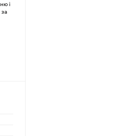
ню і
 за