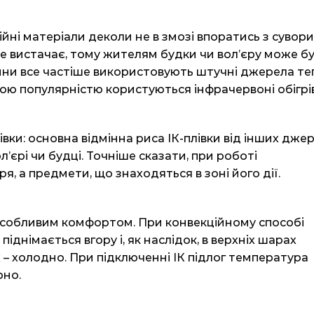
ційні матеріали деколи не в змозі впоратись з сувор
е вистачає, тому жителям будки чи вол’єру може б
чини все частіше використовують штучні джерела те
ю популярністю користуються інфрачервоні обігрів
вки: основна відмінна риса ІК-плівки від інших дже
л’єрі чи будці. Точніше сказати, при роботі
я, а предмети, що знаходяться в зоні його дії.
 особливим комфортом. При конвекційному способі
піднімається вгору і, як наслідок, в верхніх шарах
х – холодно. При підключенні ІК підлог температура
рно.