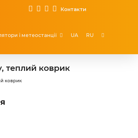
Контакти
ятори і метеостанції
UA
RU
у, теплий коврик
ий коврик
ля