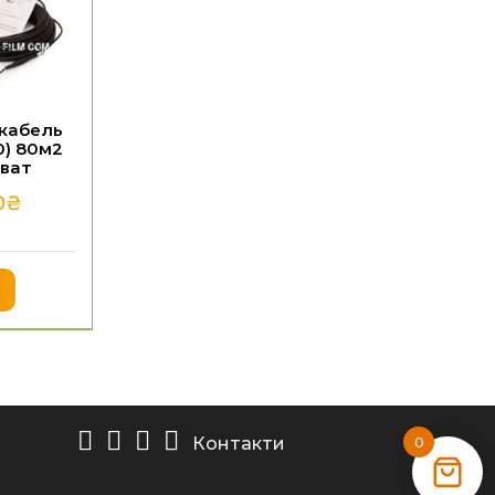
 кабель
0) 80м2
0ват
0
₴
Контакти
0