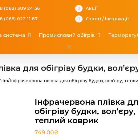
8 (068) 389 24 56
Акції
8 (066) 022 11 87
Статті
/
Інструкції
а система
Промисловий обігрів
Терморегул
івка для обігріву будки, вол’єр
Film
/
Інфрачервона плівка для обігріву будки, вол’єру, тепл
Інфрачервона плівка д
обігріву будки, вол’єру,
теплий коврик
749.00
₴