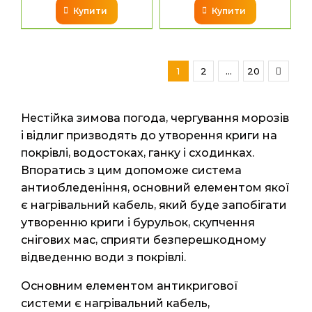
Купити
Купити
1
2
…
20
Нестійка зимова погода, чергування морозів
і відлиг призводять до утворення криги на
покрівлі, водостоках, ганку і сходинках.
Впоратись з цим допоможе система
антиобледеніння, основний елементом якої
є нагрівальний кабель, який буде запобігати
утворенню криги і бурульок, скупчення
снігових мас, сприяти безперешкодному
відведенню води з покрівлі.
Основним елементом антикригової
системи є нагрівальний кабель,