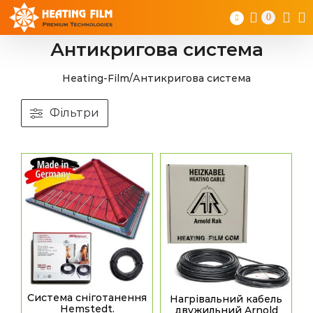
Skip
0
to
content
Антикригова система
Heating-Film
/
Антикригова система
Фільтри
Система сніготанення
Нагрівальний кабель
Hemstedt.
двужильний Arnold