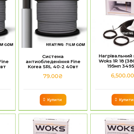
Нагрівальний
Система
Woks 1R 18 (38
Fine
антиобледеніння Fine
195мп 349
0вт
Korea SRL 40-2 40вт
6,500.0
79.00
₴
Купити
Купити