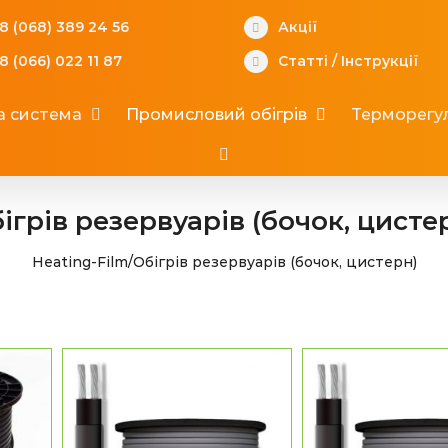
8 (068) 389 24 56
Акції
8 (066) 022 11 87
Статті
/
Інструкції
а система
Промисловий обігрів
Терморегул
ігрів резервуарів (бочок, цисте
Heating-Film
/
Обігрів резервуарів (бочок, цистерн)