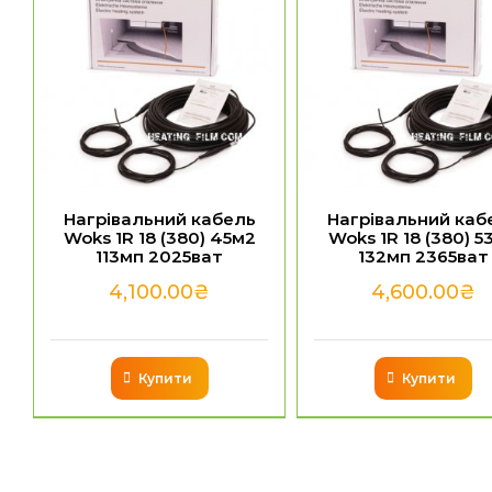
Нагрівальний кабель
Нагрівальний каб
Woks 1R 18 (380) 45м2
Woks 1R 18 (380) 5
113мп 2025ват
132мп 2365ват
4,100.00
₴
4,600.00
₴
Купити
Купити