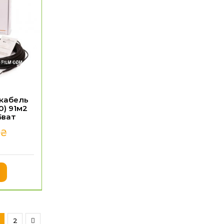
 кабель
0) 91м2
5ват
₴
2