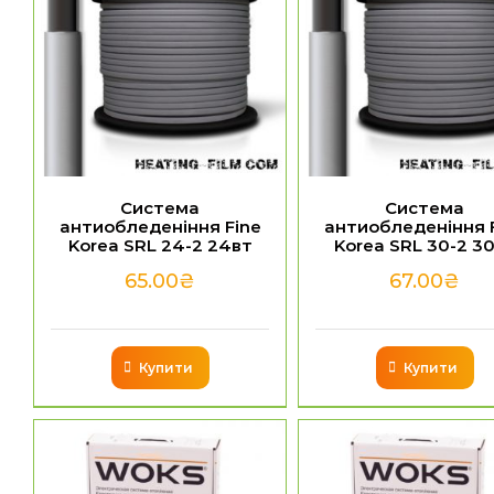
Система
Система
антиобледеніння Fine
антиобледеніння 
Korea SRL 24-2 24вт
Korea SRL 30-2 3
65.00
₴
67.00
₴
Купити
Купити