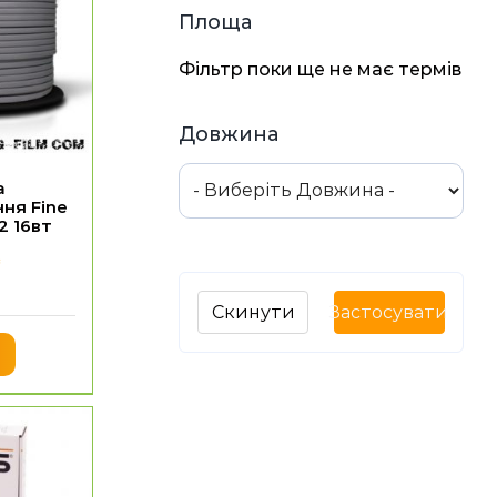
Площа
Фільтр поки ще не має термів
Довжина
а
ня Fine
2 16вт
₴
Скинути
Застосувати