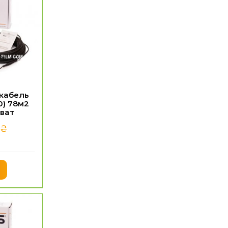
 кабель
0) 78м2
5ват
0
₴