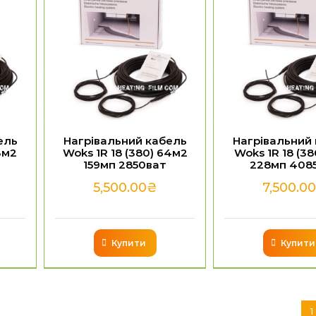
ель
Нагрівальний кабель
Нагрівальний
3м2
Woks 1R 18 (380) 64м2
Woks 1R 18 (38
159мп 2850ват
228мп 408
5,500.00
₴
7,500.00
Купити
Купити
1