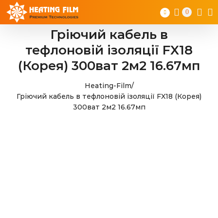
Skip
0
to
content
Гріючий кабель в
тефлоновій ізоляції FX18
(Корея) 300ват 2м2 16.67мп
Heating-Film
/
Гріючий кабель в тефлоновій ізоляції FX18 (Корея)
300ват 2м2 16.67мп