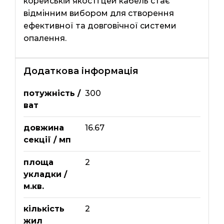
корейській якості цей кабель стає
відмінним вибором для створення
ефективної та довговічної системи
опалення.
Додаткова інформація
потужність /
300
ват
довжина
16.67
секції / мп
площа
2
укладки /
м.кв.
кількість
2
жил