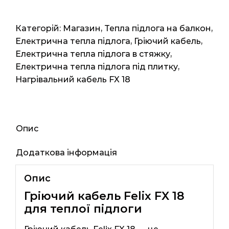
тефлоновій
ізоляції
FX18
Категорій:
Магазин
,
Тепла підлога на балкон
,
(Корея)
Електрична тепла підлога
,
Гріючий кабель
,
300ват
Електрична тепла підлога в стяжку
,
2м2
Електрична тепла підлога під плитку
,
16.67мп
Нагрівальний кабель FX 18
кількість
Опис
Додаткова інформація
Опис
Гріючий кабель Felix FX 18
для теплої підлоги