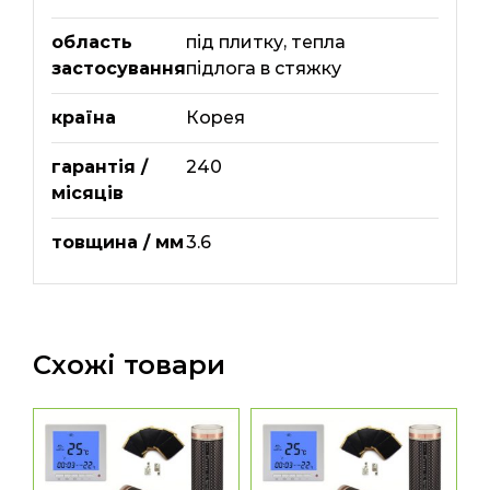
область
під плитку
,
тепла
застосування
підлога в стяжку
країна
Корея
гарантія /
240
місяців
товщина / мм
3.6
Схожі товари