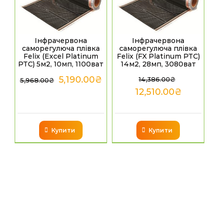
Інфрачервона
Інфрачервона
саморегулюча плівка
саморегулюча плівка
Felix (Excel Platinum
Felix (FX Platinum PTC)
PTC) 5м2, 10мп, 1100ват
14м2, 28мп, 3080ват
5,190.00
₴
14,386.00
₴
5,968.00
₴
12,510.00
₴
Купити
Купити