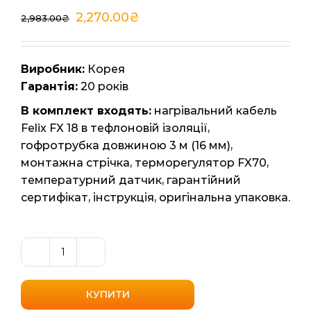
2,270.00
₴
2,983.00
₴
Виробник:
Корея
Гарантія:
20 років
В комплект входять:
нагрівальний кабель
Felix FX 18 в тефлоновій ізоляції,
гофротрубка довжиною 3 м (16 мм),
монтажна стрічка, терморегулятор FX70,
температурний датчик, гарантійний
сертифікат, інструкція, оригінальна упаковка.
Гріючий
кабель
в
КУПИТИ