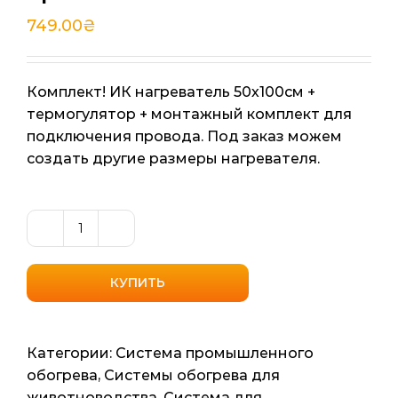
749.00
₴
Комплект! ИК нагреватель 50х100см +
термогулятор + монтажный комплект для
подключения провода. Под заказ можем
создать другие размеры нагревателя.
Количество
товара
Инфракрасная
КУПИТЬ
пленка
для
обогрева
Категории:
Система промышленного
кролятников,
обогрева
,
Системы обогрева для
маточников,
животноводства
,
Система для