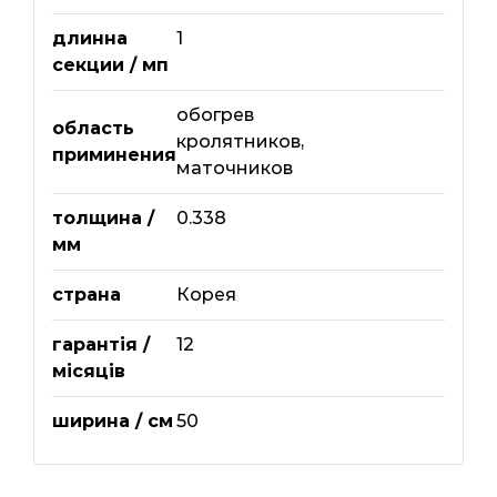
длинна
1
секции / мп
обогрев
область
кролятников,
приминения
маточников
толщина /
0.338
мм
страна
Корея
гарантія /
12
місяців
ширина / см
50