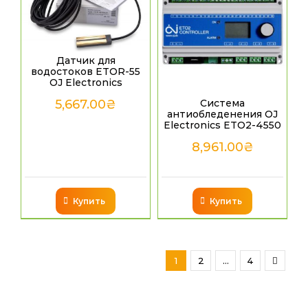
Датчик для
водостоков ETOR-55
OJ Electronics
Система
5,667.00
₴
антиобледенения OJ
Electronics ETO2-4550
8,961.00
₴
Купить
Купить
1
2
…
4