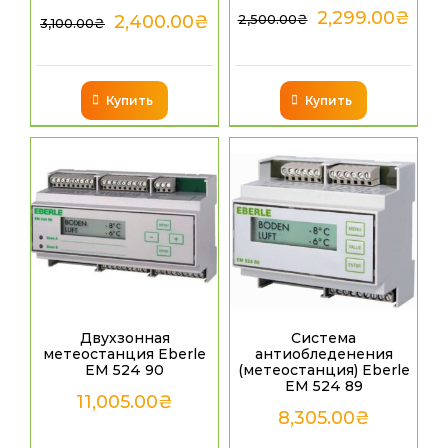
2,299.00
₴
2,400.00
₴
2,500.00
₴
3,100.00
₴
Купить
Купить
Двухзонная
Система
метеостанция Eberle
антиобледенения
EM 524 90
(метеостанция) Eberle
EM 524 89
11,005.00
₴
8,305.00
₴