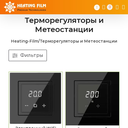
Skip
0
to
content
Терморегуляторы и
Метеостанции
Heating-Film
/
Терморегуляторы и Метеостанции
Фильтры