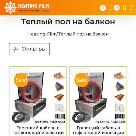
Skip
0
to
content
Теплый пол на балкон
Heating-Film
/
Теплый пол на балкон
Фильтры
Sale!
Sale!
Греющий кабель в
Греющий кабель в
тефлоновой изоляции
тефлоновой изоляции