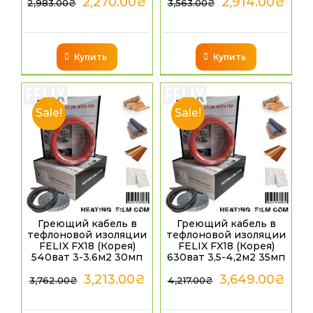
2,270.00
₴
2,914.00
₴
2,983.00
₴
3,563.00
₴
Купить
Купить
Sale!
Sale!
Греющий кабель в
Греющий кабель в
тефлоновой изоляции
тефлоновой изоляции
FELIX FX18 (Корея)
FELIX FX18 (Корея)
540ват 3-3.6м2 30мп
630ват 3,5-4,2м2 35мп
3,213.00
₴
3,649.00
₴
3,762.00
₴
4,217.00
₴