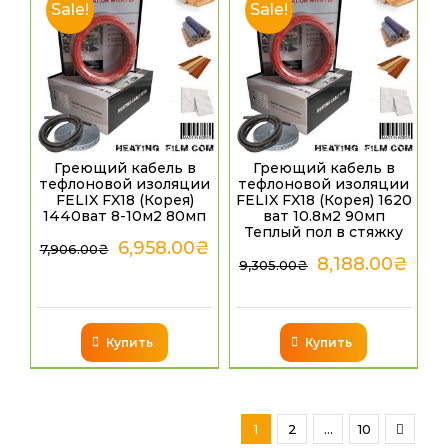
Sale!
Sale!
Греющий кабель в
Греющий кабель в
тефлоновой изоляции
тефлоновой изоляции
FELIX FX18 (Корея)
FELIX FX18 (Корея) 1620
1440ват 8-10м2 80мп
ват 10.8м2 90мп
Теплый пол в стяжку
6,958.00
₴
7,906.00
₴
8,188.00
₴
9,305.00
₴
Купить
Купить
1
2
…
10