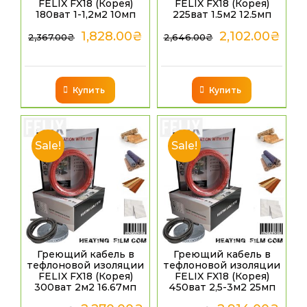
FELIX FX18 (Корея)
FELIX FX18 (Корея)
180ват 1-1,2м2 10мп
225ват 1.5м2 12.5мп
1,828.00
₴
2,102.00
₴
2,367.00
₴
2,646.00
₴
Купить
Купить
Sale!
Sale!
Греющий кабель в
Греющий кабель в
тефлоновой изоляции
тефлоновой изоляции
FELIX FX18 (Корея)
FELIX FX18 (Корея)
300ват 2м2 16.67мп
450ват 2,5-3м2 25мп