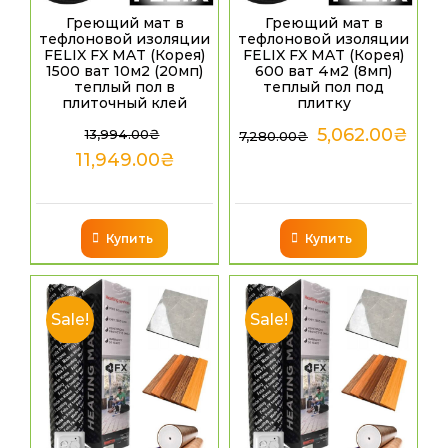
Греющий мат в
Греющий мат в
тефлоновой изоляции
тефлоновой изоляции
FELIX FX MAT (Корея)
FELIX FX MAT (Корея)
1500 ват 10м2 (20мп)
600 ват 4м2 (8мп)
теплый пол в
теплый пол под
плиточный клей
плитку
5,062.00
₴
13,994.00
₴
7,280.00
₴
11,949.00
₴
Купить
Купить
Sale!
Sale!