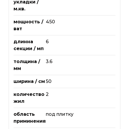
укладки /
м.кв.
мощность /
450
ват
длинна
6
секции / мп
толщина /
3.6
мм
ширина / см
50
количество
2
жил
область
под плитку
приминения