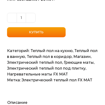
Количество
товара
Греющий
КУПИТЬ
мат
в
тефлоновой
Категорий:
Теплый пол на кухню
,
Теплый пол
изоляции
в ванную
,
Теплый пол в коридор
,
Магазин
,
FELIX
Электрический теплый пол
,
Греющие маты
,
FX
Электрический теплый пол под плитку
,
MAT
Нагревательные маты FX MAT
(Корея)
Метка:
Электрический теплый пол FX MAT
450
ват
3м2
(6мп)
Описание