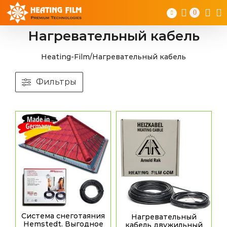
Skip
0
to
content
Нагревательный кабель
Heating-Film
/
Нагревательный кабель
Фильтры
Система снеготаяния
Нагревательный
Hemstedt. Выгодное
кабель двужильный