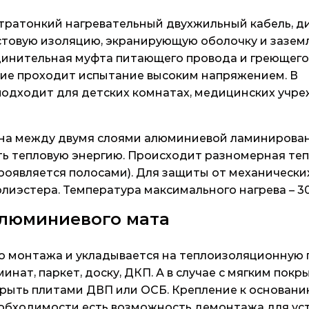
ьтратонкий нагревательный двухжильный кабель, 
астовую изоляцию, экранирующую оболочку и зазем
инительная муфта питающего провода и греющего
лие проходит испытание высоким напряжением. В
подходит для детских комнатах, медицинских учр
кона между двумя слоями алюминиевой ламинирова
ть тепловую энергию. Происходит разномерная те
проявляется полосами). Для защиты от механически
иэстера. Температура максимального нагрева – 30
люминиевого мата
о монтажа и укладывается на теплоизоляционную
инат, паркет, доску, ДКП. А в случае с мягким пок
крыть плитами ДВП или ОСБ. Крепление к основан
еобходимости есть возможность демонтажа для ус