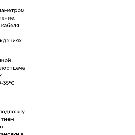
диаметром
ление.
 кабеля
еждениях
нной
плоотдача
х
-35°С.
 подложку
рытием
ию
тановки в