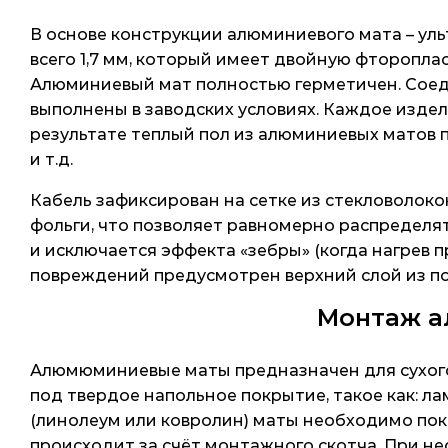
В основе конструкции алюминиевого мата – ул
всего 1,7 мм, который имеет двойную фторопл
Алюминиевый мат полностью герметичен. Соед
выполнены в заводских условиях. Каждое изде
результате теплый пол из алюминиевых матов 
и т.д.
Кабель зафиксирован на сетке из стекловоло
фольги, что позволяет равномерно распределя
и исключается эффекта «зебры» (когда нагрев 
повреждений предусмотрен верхний слой из пол
Монтаж а
Алюмюминиевые маты предназначен для сухог
под твердое напольное покрытие, такое как: лам
(линолеум или ковролин) маты необходимо по
происходит за счёт монтажного скотча. При н