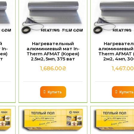
й
Нагревательный
Нагревател
In-
алюминиевый мат In-
алюминиевый 
ея)
Therm AFMAT (Корея)
Therm AFMAT 
ат
2.5м2, 5мп, 375 ват
2м2, 4мп, 30
1,686.00
₴
1,467.00
Купить
Купить