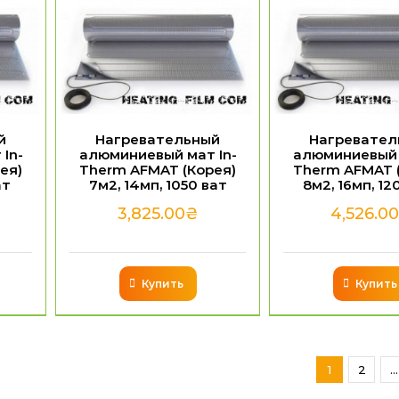
й
Нагревательный
Нагревател
In-
алюминиевый мат In-
алюминиевый 
ея)
Therm AFMAT (Корея)
Therm AFMAT 
ат
7м2, 14мп, 1050 ват
8м2, 16мп, 12
3,825.00
₴
4,526.0
Купить
Купить
1
2
…