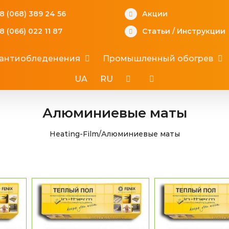
8 (068) 389 24 56
Акции
8 (066) 022 11 87
Статьи
/
Инструкции
 антиобледенения
Промышленный обогрев
UA
RU
Алюминиевые маты
Heating-Film
/
Алюминиевые маты