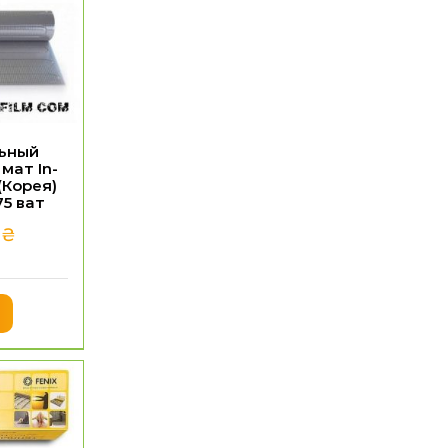
ьный
мат In-
(Корея)
75 ват
0
₴