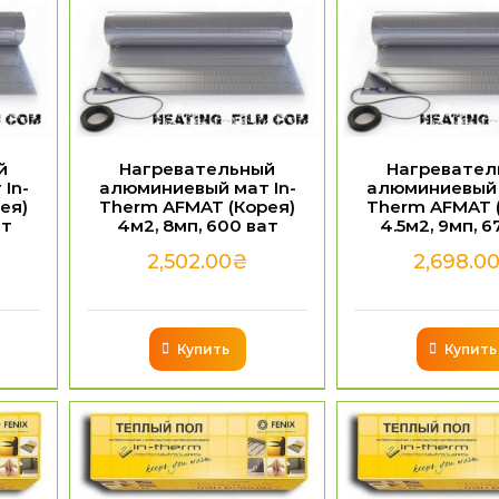
й
Нагревательный
Нагревател
In-
алюминиевый мат In-
алюминиевый 
ея)
Therm AFMAT (Корея)
Therm AFMAT 
ат
4м2, 8мп, 600 ват
4.5м2, 9мп, 6
2,502.00
₴
2,698.0
Купить
Купить