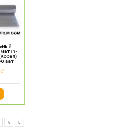
ьный
мат In-
(Корея)
00 ват
0
₴
4