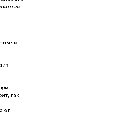
онтаже
ажных и
одит
при
ит, так
а от