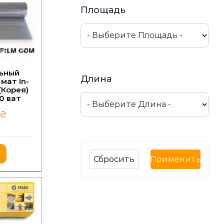
Площадь
ьный
Длина
мат In-
(Корея)
0 ват
₴
Сбросить
Применить