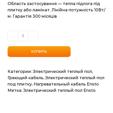
Область застосування — тепла підлога під
плитку або ламінат. Лінійна потужність 10Вт/
м. Гарантія 300 місяців
Количество
товара
Тонкий
КУПИТЬ
нагрівальний
кабель
Ensto
Категории:
Электрический теплый пол
,
TM
Греющий кабель
,
Электрический теплый пол
ThinnKit
под плитку
,
Нагревательный кабель Ensto
1.5
Метка:
Электрический теплый пол Ensto
(Фінляндія)
1,5м2
14,5мп