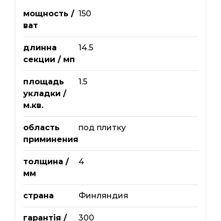
мощность /
150
ват
длинна
14.5
секции / мп
площадь
1.5
укладки /
м.кв.
область
под плитку
приминения
толщина /
4
мм
страна
Финляндия
гарантія /
300