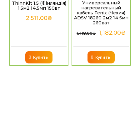
Универсальный
ThinnKit 1.5 (Фінляндія)
нагревательный
1,5м2 14,5мп 150вт
кабель Fenix (Чехия)
2,511.00
₴
ADSV 18260 2м2 14.5мп
260ват
1,182.00
₴
1,418.00
₴
Купить
Купить