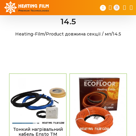
Skip
0
to
content
14.5
Heating-Film
/
Product довжина секції / мп
/
14.5
Тонкий нагрівальний
кабель Ensto TM