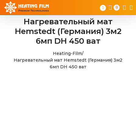
Skip
0
to
content
Нагревательный мат
Hemstedt (Германия) 3м2
6мп DH 450 ват
Heating-Film
/
Нагревательный мат Hemstedt (Германия) 3м2
6мп DH 450 ват