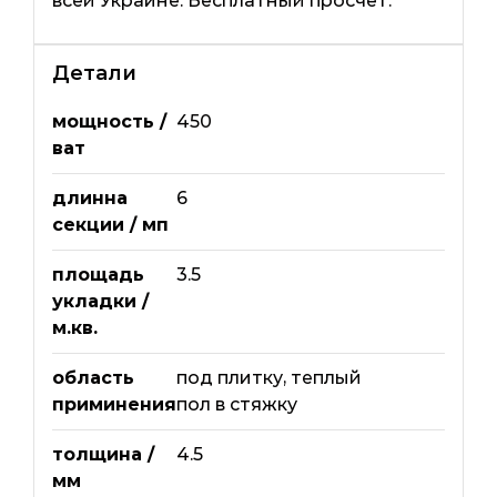
всей Украине. Бесплатный просчет.
Детали
мощность /
450
ват
длинна
6
секции / мп
площадь
3.5
укладки /
м.кв.
область
под плитку
,
теплый
приминения
пол в стяжку
толщина /
4.5
мм