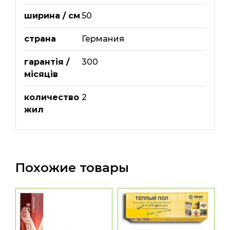
ширина / см
50
страна
Германия
гарантія /
300
місяців
количество
2
жил
Похожие товары