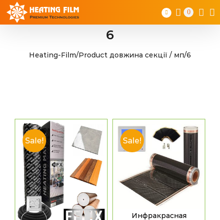
Skip
0
to
content
6
Heating-Film
/
Product довжина секції / мп
/
6
Sale!
Sale!
Инфракрасная