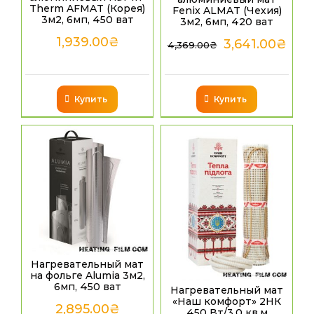
Therm AFMAT (Корея)
Fenix ALMAT (Чехия)
3м2, 6мп, 450 ват
3м2, 6мп, 420 ват
1,939.00
₴
3,641.00
₴
4,369.00
₴
Купить
Купить
Нагревательный мат
на фольге Alumia 3м2,
6мп, 450 ват
Нагревательный мат
«Наш комфорт» 2НК
2,895.00
₴
450 Вт/3,0 кв.м