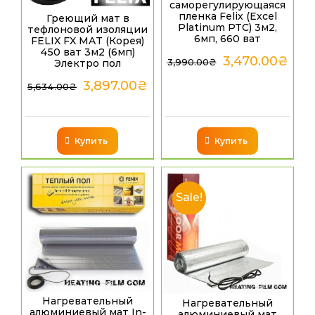
саморегулирующаяся
пленка Felix (Excel
Греющий мат в
Platinum PTC) 3м2,
тефлоновой изоляции
6мп, 660 ват
FELIX FX MAT (Корея)
450 ват 3м2 (6мп)
3,470.00
₴
3,990.00
₴
Электро пол
3,897.00
₴
5,634.00
₴
Купить
Купить
Sale!
Нагревательный
Нагревательный
алюминиевый мат In-
алюминиевый мат