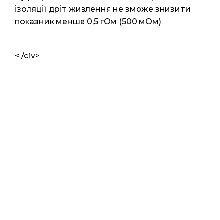
ізоляції дріт живлення не зможе знизити
показник менше 0,5 гОм (500 мОм)
< /div>