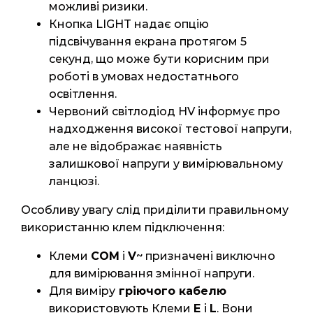
можливі ризики.
Кнопка LIGHT надає опцію
підсвічування екрана протягом 5
секунд, що може бути корисним при
роботі в умовах недостатнього
освітлення.
Червоний світлодіод HV інформує про
надходження високої тестової напруги,
але не відображає наявність
залишкової напруги у вимірювальному
ланцюзі.
Особливу увагу слід приділити правильному
використанню клем підключення:
Клеми
COM
і
V
~ призначені виключно
для вимірювання змінної напруги.
Для виміру
гріючого кабелю
використовують Клеми
E
і
L
. Вони