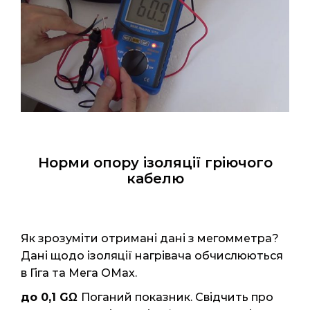
Норми опору ізоляції гріючого
кабелю
Як зрозуміти отримані дані з мегомметра?
Дані щодо ізоляції нагрівача обчислюються
в Гіга та Мега ОМах.
до 0,1 GΩ
Поганий показник. Свідчить про