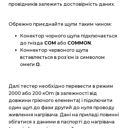
провідників залежить достовірність даних.
Обрежно приєднайте щупи таким чином:
Конектор чорного щупа підключається
до гнізда
COM
або
COMMON
.
Коннектор червоного щупа
вставляється в роз’єм із символом
омеги
Ω
.
Далі тестер необхідно перевести в режим
2000 або 200 кOm (в залежності від
довжини гріючого елемента) і підключити
один щуп до фази другий до нуля проводу
живлення нагрівача. Дані на приладі повинні
збігатися з даними в паспорті до нагрівача