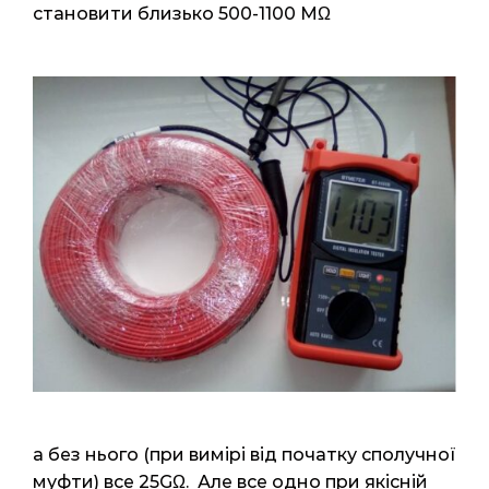
становити близько 500-1100 MΩ
а без нього (при вимірі від початку сполучної
муфти) все 25GΩ. Але все одно при якісній