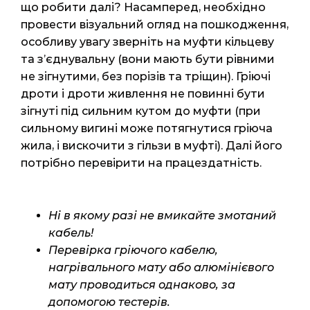
що робити далі? Насамперед, необхідно
провести візуальний огляд на пошкодження,
особливу увагу зверніть на муфти кільцеву
та з’єднувальну (вони мають бути рівними
не зігнутими, без порізів та тріщин). Гріючі
дроти і дроти живлення не повинні бути
зігнуті під сильним кутом до муфти (при
сильному вигині може потягнутися гріюча
жила, і вискочити з гільзи в муфті). Далі його
потрібно перевірити на працездатність.
Ні в якому разі не вмикайте змотаний
кабель!
Перевірка гріючого кабелю,
нагрівального мату або алюмінієвого
мату проводиться однаково, за
допомогою тестерів.