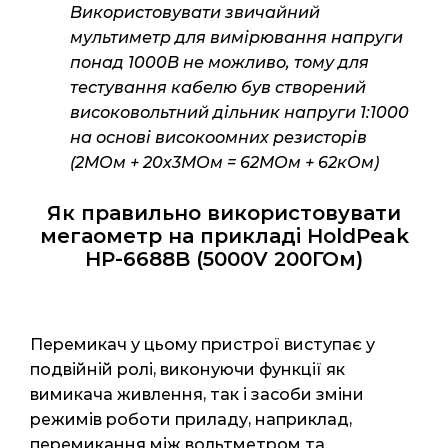
Використовувати звичайний
мультиметр для вимірювання напруги
понад 1000В не можливо, тому для
тестування кабелю був створений
високовольтний дільник напруги 1:1000
на основі високоомних резисторів
(2МОм + 20х3МОм = 62МОм + 62кОм)
Як правильно використовувати
мегаометр на прикладі HoldPeak
HP-6688B (5000V 200ГОм)
Перемикач у цьому пристрої виступає у
подвійній ролі, виконуючи функції як
вимикача живлення, так і засоби зміни
режимів роботи приладу, наприклад,
перемикання між вольтметром та