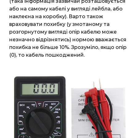
(така інформація зазвичай розташовується
або на самому кабелі у вигляді лейбла, або
наклеєна на коробку). Варто також
враховувати похибку (у змотаному та
розгорнутому вигляді опір кабелю може
незначно відрізнятись) нормою вважається
похибка не більше 10%. Зрозуміло, якщо опір
(0), то кабель пошкоджений.