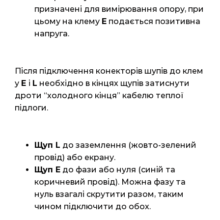
призначені для вимірювання опору, при
цьому на клему
E
подається позитивна
напруга.
Після підключення конекторів шупів до клем
у
E
і
L
необхідно в кінцях щупів затиснути
дроти “холодного кінця” кабелю теплої
підлоги.
Щуп L
до заземлення (жовто-зелений
провід) або екрану.
Щуп E
до фази або нуля (синій та
коричневий провід). Можна фазу та
нуль взагалі скрутити разом, таким
чином підключити до обох.