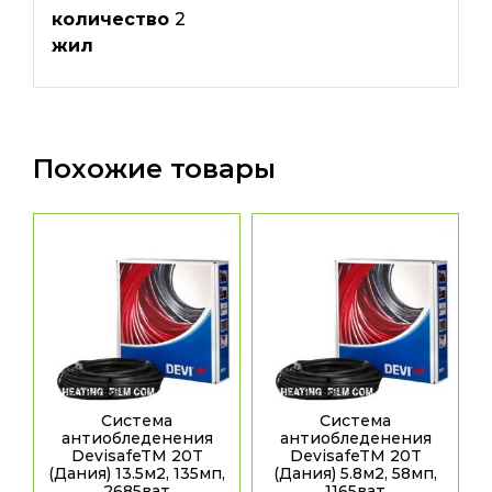
количество
2
жил
Похожие товары
Система
Система
антиобледенения
антиобледенения
DevisafeTM 20T
DevisafeTM 20T
(Дания) 13.5м2, 135мп,
(Дания) 5.8м2, 58мп,
2685ват
1165ват