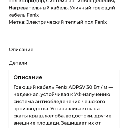
пол в коридор
,
Система антиобледенения
,
ADPSV
Нагревательный кабель
,
Уличный греющий
7.8м2,
кабель Fenix
65мп,
Метка:
Электрический теплый пол Fenix
1940ват
Описание
Детали
Описание
Греющий кабель Fenix ​​ADPSV 30 Вт / м —
надежная, устойчивая к УФ-излучению
система антиобледенения чешского
производства. Устанавливается на
скаты крыш, желоба, водостоки, другие
внешние площади. Защищает их от