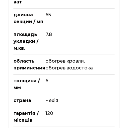
ват
длинна
65
секции / мп
площадь
7.8
укладки /
м.кв.
область
обогрев кровли
,
приминения
обогрев водостока
толщина /
6
мм
страна
Чехія
гарантія /
120
місяців