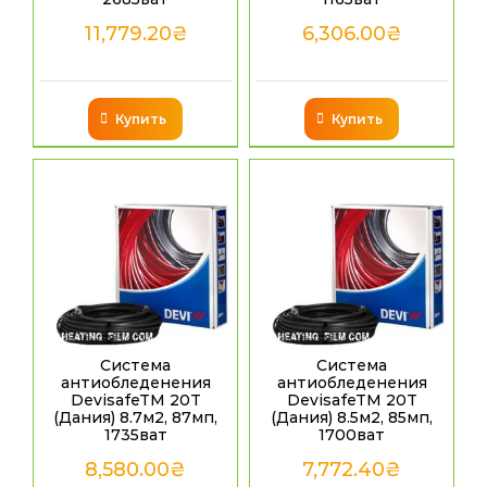
11,779.20
₴
6,306.00
₴
Купить
Купить
Система
Система
антиобледенения
антиобледенения
DevisafeTM 20T
DevisafeTM 20T
(Дания) 8.7м2, 87мп,
(Дания) 8.5м2, 85мп,
1735ват
1700ват
8,580.00
₴
7,772.40
₴