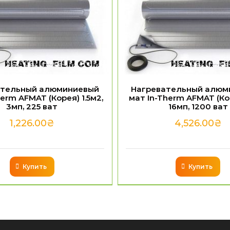
ательный алюминиевый
Нагревательный алюм
erm AFMAT (Корея) 1.5м2,
мат In-Therm AFMAT (Ко
3мп, 225 ват
16мп, 1200 ват
1,226.00
₴
4,526.00
₴
Купить
Купить