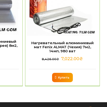
иниевый
Нагревательный алюминиевый
рея) 8м2,
мат Fenix ALMAT (Чехия) 7м2,
14мп, 980 ват
7,022.00
₴
8,426.00
₴
Купить