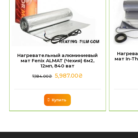
Нагрев
Нагревательный алюминиевый
мат In-Th
мат Fenix ALMAT (Чехия) 6м2,
12мп, 840 ват
5,987.00
₴
7,184.00
₴
Купить