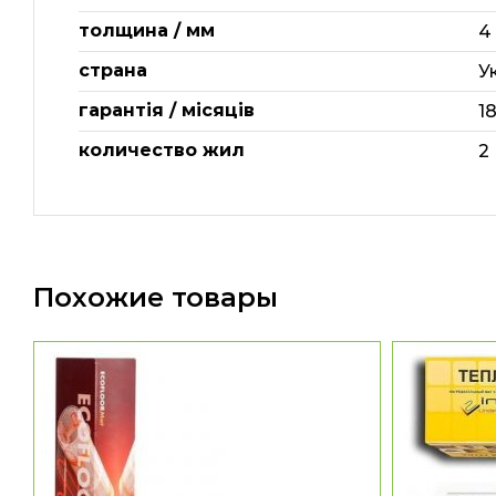
толщина / мм
4
страна
У
гарантія / місяців
1
количество жил
2
Похожие товары