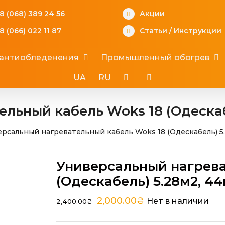
8 (068) 389 24 56
Акции
8 (066) 022 11 87
Статьи
/
Инструкции
 антиобледенения
Промышленный обогрев
UA
RU
льный кабель Woks 18 (Одескабе
рсальный нагревательный кабель Woks 18 (Одескабель) 5.
Универсальный нагрева
(Одескабель) 5.28м2, 44
2,000.00
₴
Нет в наличии
2,400.00
₴