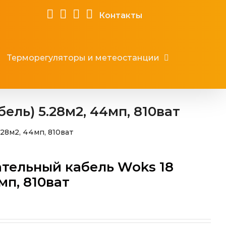
Контакты
Терморегуляторы и метеостанции
ль) 5.28м2, 44мп, 810ват
28м2, 44мп, 810ват
тельный кабель Woks 18
мп, 810ват