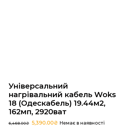
Універсальний
нагрівальний кабель Woks
18 (Одескабель) 19.44м2,
162мп, 2920ват
5,390.00
₴
Немає в наявності
6,468.00
₴