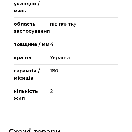
укладки /
м.кв.
область
під плитку
застосування
товщина / мм
4
країна
Україна
гарантія /
180
місяців
кількість
2
жил
Схожі товари