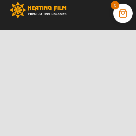
0
+38 (066) 022 11 87
+38 (068) 389 24 56
+38 (044) 325 00 43
Акції
Статті
Інструкції
Контакти