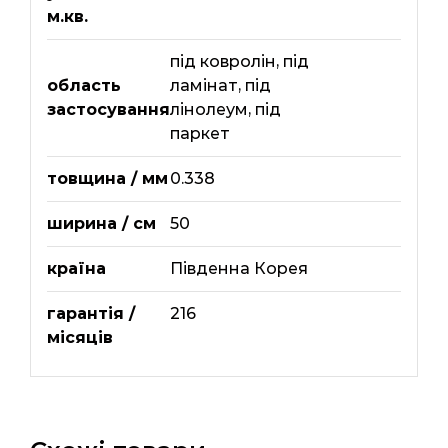
м.кв.
під ковролін
,
під
область
ламінат
,
під
застосування
лінолеум
,
під
паркет
товщина / мм
0.338
ширина / см
50
країна
Південна Корея
гарантія /
216
місяців