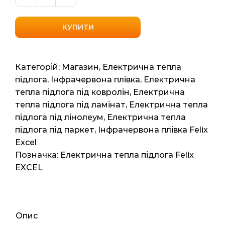
Інфрачервона
саморегулюча
плівка
КУПИТИ
Felix
(Excel
Platinum
Категорій:
Магазин
,
Електрична тепла
PTC)
підлога
,
Інфрачервона плівка
,
Електрична
9м2,
тепла підлога під ковролін
,
Електрична
18мп,
тепла підлога під ламінат
,
Електрична тепла
1980ват
підлога під лінолеум
,
Електрична тепла
кількість
підлога під паркет
,
Інфрачервона плівка Felix
Excel
Позначка:
Електрична тепла підлога Felix
EXCEL
Опис