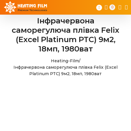
Skip
0
to
content
Інфрачервона
саморегулюча плівка Felix
(Excel Platinum PTC) 9м2,
18мп, 1980ват
Heating-Film
/
Інфрачервона саморегулюча плівка Felix (Excel
Platinum PTC) 9м2, 18мп, 1980ват