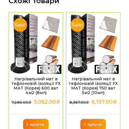
Схожі товари
Sale!
Sale!
Нагрівальний мат в
Нагрівальний мат в
тефлоновій ізоляції FX
тефлоновій ізоляції FX
MAT (Корея) 600 ват
MAT (Корея) 750 ват
4м2 (8мп)
5м2 (10мп)
5,062.00
₴
6,197.00
₴
7,280.00
₴
8,387.00
₴
Купити
Купити