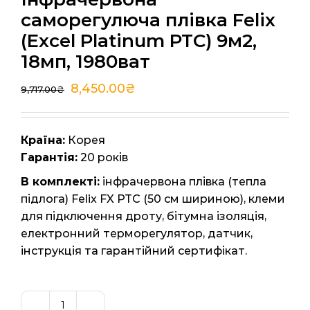
саморегулюча плівка Felix
(Excel Platinum PTC) 9м2,
18мп, 1980ват
8,450.00
₴
9,717.00
₴
Країна:
Корея
Гарантія:
20 років
В комплекті:
інфрачервона плівка (тепла
підлога) Felix FX PTC (50 см шириною), клеми
для підключення дроту, бітумна ізоляція,
електронний терморегулятор, датчик,
інструкція та гарантійний сертифікат.