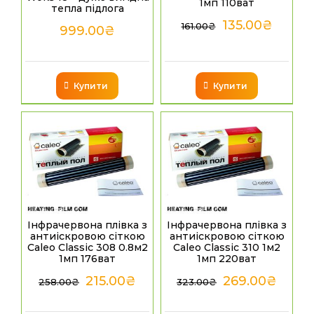
1мп 110ват
тепла підлога
135.00
₴
161.00
₴
999.00
₴
Купити
Купити
Інфрачервона плівка з
Інфрачервона плівка з
антиіскровою сіткою
антиіскровою сіткою
Caleo Classic 308 0.8м2
Caleo Classic 310 1м2
1мп 176ват
1мп 220ват
215.00
₴
269.00
₴
258.00
₴
323.00
₴