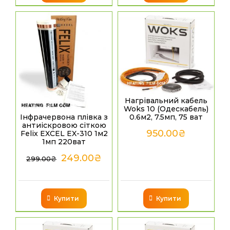
Нагрівальний кабель
Woks 10 (Одескабель)
0.6м2, 7.5мп, 75 ват
Інфрачервона плівка з
антиіскровою сіткою
950.00
₴
Felix EXCEL EX-310 1м2
1мп 220ват
249.00
₴
299.00
₴
Купити
Купити