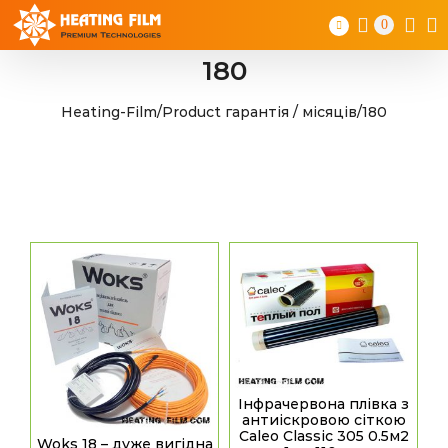
Skip
0
to
content
180
Heating-Film
/
Product гарантія / місяців
/
180
Інфрачервона плівка з
антиіскровою сіткою
Caleo Classic 305 0.5м2
Woks 18 – дуже вигідна