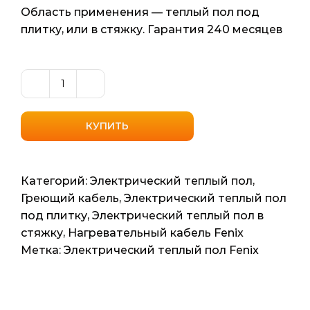
Область применения — теплый пол под
плитку, или в стяжку. Гарантия 240 месяцев
Количество
товара
Универсальный
КУПИТЬ
нагревательный
кабель
Fenix
Категорий:
Электрический теплый пол
,
(Чехия)
Греющий кабель
,
Электрический теплый пол
ADSV
под плитку
,
Электрический теплый пол в
18420
стяжку
,
Нагревательный кабель Fenix
3.3м2
Метка:
Электрический теплый пол Fenix
24мп
420ват