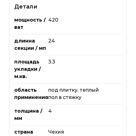
Детали
мощность /
420
ват
длинна
24
секции / мп
площадь
3.3
укладки /
м.кв.
область
под плитку
,
теплый
приминения
пол в стяжку
толщина /
4
мм
страна
Чехия