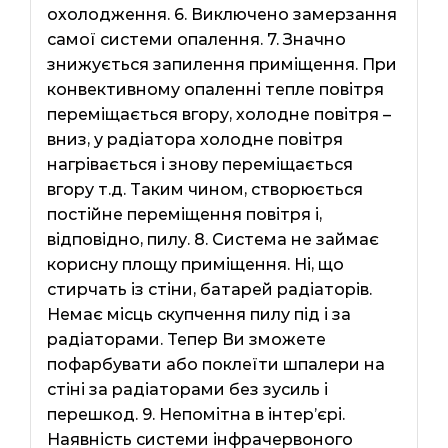
охолодження. 6. Виключено замерзання
самої системи опалення. 7. Значно
знижується запилення приміщення. При
конвективному опаленні тепле повітря
переміщається вгору, холодне повітря –
вниз, у радіатора холодне повітря
нагрівається і знову переміщається
вгору т.д. Таким чином, створюється
постійне переміщення повітря і,
відповідно, пилу. 8. Система не займає
корисну площу приміщення. Ні, що
стирчать із стіни, батарей радіаторів.
Немає місць скупчення пилу під і за
радіаторами. Тепер Ви зможете
пофарбувати або поклеїти шпалери на
стіні за радіаторами без зусиль і
перешкод. 9. Непомітна в інтер’єрі.
Наявність системи інфрачервоного