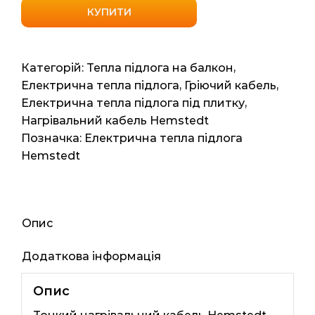
кабель
КУПИТИ
Hemstedt
DR
225
Категорій:
Тепла підлога на балкон
,
(Німеччина)
Електрична тепла підлога
,
Гріючий кабель
,
1.4м2
Електрична тепла підлога під плитку
,
18мп
Нагрівальний кабель Hemstedt
225ват
Позначка:
Електрична тепла підлога
кількість
Hemstedt
Опис
Додаткова інформація
Опис