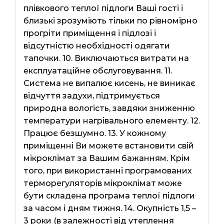
плівкового теплої підлоги Ваші гості і
близькі зрозуміють тільки по рівномірно
прогріти приміщення і підлозі і
відсутністю необхідності одягати
тапочки. 10. Виключаються витрати на
експлуатаційне обслуговування. 11.
Система не випалює кисень, не виникає
відчуття задухи, підтримується
природна вологість, завдяки зниженню
температури нагрівального елементу. 12.
Працює безшумно. 13. У кожному
приміщенні Ви можете встановити свій
мікроклімат за Вашим бажанням. Крім
того, при використанні програмованих
терморегуляторів мікроклімат може
бути складена програма теплої підлоги
за часом і дням тижня. 14. Окупність 1,5 –
3 роки (в залежності від утеплення