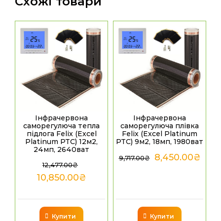
Схожі товари
Інфрачервона
Інфрачервона
саморегулюча тепла
саморегулюча плівка
підлога Felix (Excel
Felix (Excel Platinum
Platinum PTC) 12м2,
PTC) 9м2, 18мп, 1980ват
24мп, 2640ват
8,450.00
₴
9,717.00
₴
12,477.00
₴
10,850.00
₴
Купити
Купити