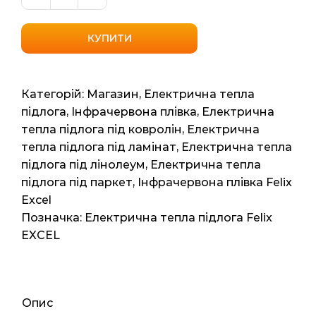
Інфрачервона
саморегулюча
плівка
КУПИТИ
Felix
(Excel
Platinum
Категорій:
Магазин
,
Електрична тепла
PTC)
підлога
,
Інфрачервона плівка
,
Електрична
10м2,
тепла підлога під ковролін
,
Електрична
20мп,
тепла підлога під ламінат
,
Електрична тепла
2200ват
підлога під лінолеум
,
Електрична тепла
кількість
підлога під паркет
,
Інфрачервона плівка Felix
Excel
Позначка:
Електрична тепла підлога Felix
EXCEL
Опис