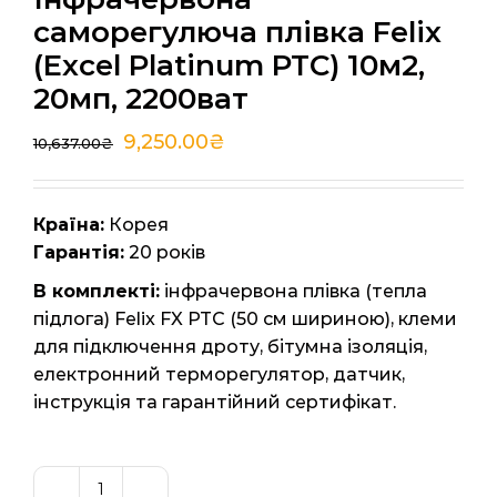
саморегулюча плівка Felix
(Excel Platinum PTC) 10м2,
20мп, 2200ват
9,250.00
₴
10,637.00
₴
Країна:
Корея
Гарантія:
20 років
В комплекті:
інфрачервона плівка (тепла
підлога) Felix FX PTC (50 см шириною), клеми
для підключення дроту, бітумна ізоляція,
електронний терморегулятор, датчик,
інструкція та гарантійний сертифікат.