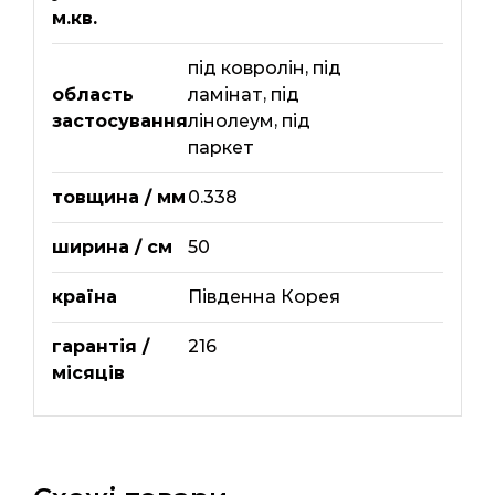
м.кв.
під ковролін
,
під
область
ламінат
,
під
застосування
лінолеум
,
під
паркет
товщина / мм
0.338
ширина / см
50
країна
Південна Корея
гарантія /
216
місяців