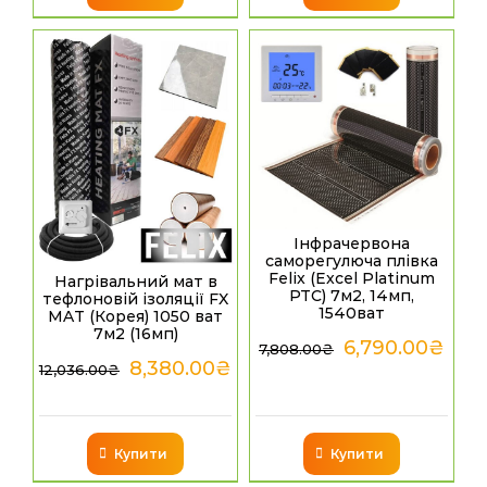
Інфрачервона
саморегулюча плівка
Felix (Excel Platinum
Нагрівальний мат в
PTC) 7м2, 14мп,
тефлоновій ізоляції FX
1540ват
MAT (Корея) 1050 ват
7м2 (16мп)
6,790.00
₴
7,808.00
₴
8,380.00
₴
12,036.00
₴
Купити
Купити