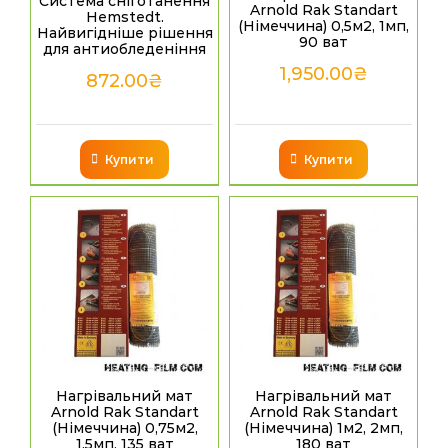
Система сніготанення
Arnold Rak Standart
Hemstedt.
(Німеччина) 0,5м2, 1мп,
Найвигідніше рішення
90 ват
для антиобледеніння
1,950.00
₴
872.00
₴
Купити
Купити
Нагрівальний мат
Нагрівальний мат
Arnold Rak Standart
Arnold Rak Standart
(Німеччина) 0,75м2,
(Німеччина) 1м2, 2мп,
1.5мп, 135 ват
180 ват