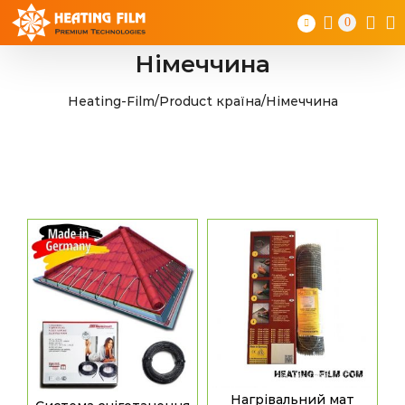
Skip
0
to
content
Німеччина
Heating-Film
/
Product країна
/
Німеччина
Нагрівальний мат