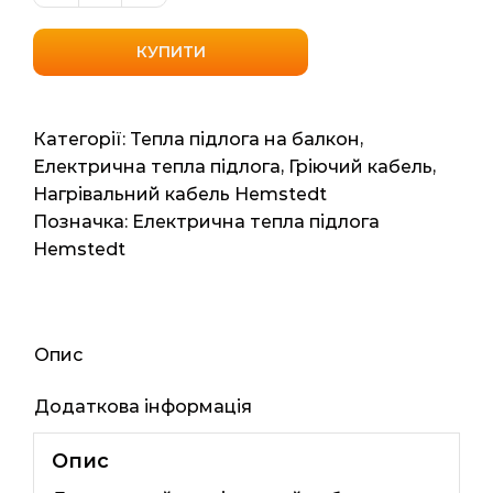
нагрівальний
кабель
КУПИТИ
Hemstedt
Di
Si
Категорії:
Тепла підлога на балкон
,
R
Електрична тепла підлога
,
Гріючий кабель
,
1350W
Нагрівальний кабель Hemstedt
(Німеччина)
Позначка:
Електрична тепла підлога
8.6м2
Hemstedt
108мп
1350ват
кількість
Опис
Додаткова інформація
Опис