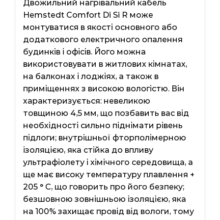
Двожильний нагрівальний кабель
Hemstedt Comfort Di Si R може
монтуватися в якості основного або
додаткового електричного опалення
будинків і офісів. Його можна
використовувати в житлових кімнатах,
на балконах і лоджіях, а також в
приміщеннях з високою вологістю. Він
характеризується: невеликою
товщиною 4,5 мм, що позбавить вас від
необхідності сильно піднімати рівень
підлоги; внутрішньої фторполімерною
ізоляцією, яка стійка до впливу
ультрафіолету і хімічного середовища, а
ще має високу температуру плавлення +
205 ° С, що говорить про його безпеку;
безшовною зовнішньою ізоляцією, яка
на 100% захищає провід від вологи, тому