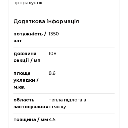
прорахунок.
Додаткова інформація
потужність /
1350
ват
довжина
108
секції / мп
площа
8.6
укладки /
м.кв.
область
тепла підлога в
застосування
стяжку
товщина / мм
4.5