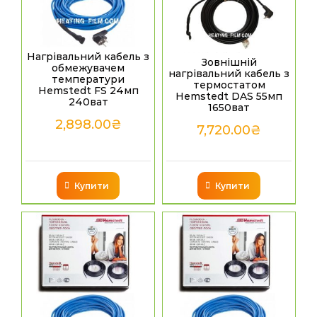
Нагрівальний кабель з
Зовнішній
обмежувачем
нагрівальний кабель з
температури
термостатом
Hemstedt FS 24мп
Hemstedt DAS 55мп
240ват
1650ват
2,898.00
₴
7,720.00
₴
Купити
Купити