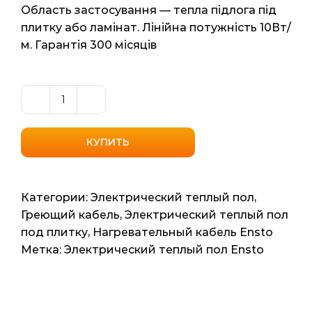
Область застосування — тепла підлога під
плитку або ламінат. Лінійна потужність 10Вт/
м. Гарантія 300 місяців
Количество
товара
Тонкий
КУПИТЬ
нагрівальний
кабель
Ensto
Категории:
Электрический теплый пол
,
TM
Греющий кабель
,
Электрический теплый пол
ThinnKit
под плитку
,
Нагревательный кабель Ensto
3
Метка:
Электрический теплый пол Ensto
(Фінляндія)
2.8м2
28.5мп