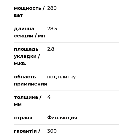
мощность /
280
ват
длинна
28.5
секции / мп
площадь
2.8
укладки /
м.кв.
область
под плитку
приминения
толщина /
4
мм
страна
Финляндия
гарантія /
300