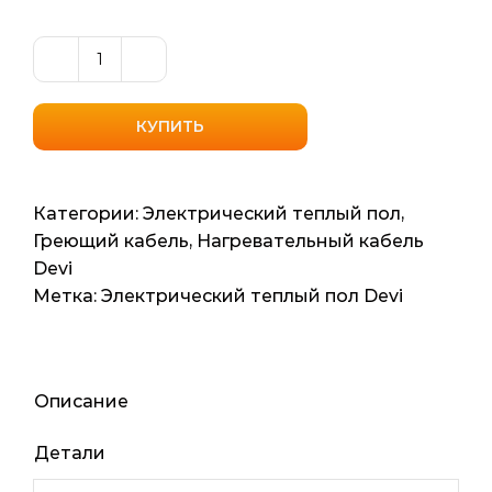
Количество
товара
Тонкий
КУПИТЬ
нагревательный
кабель
Devicomfort
Категории:
Электрический теплый пол
,
10T
Греющий кабель
,
Нагревательный кабель
(Дания)
Devi
4.8м2,
Метка:
Электрический теплый пол Devi
80мп
800вт
Описание
Детали