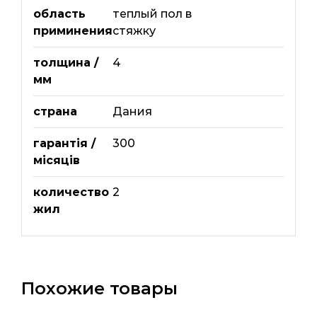
область
теплый пол в
приминения
стяжку
толщина /
4
мм
страна
Дания
гарантія /
300
місяців
количество
2
жил
Похожие товары