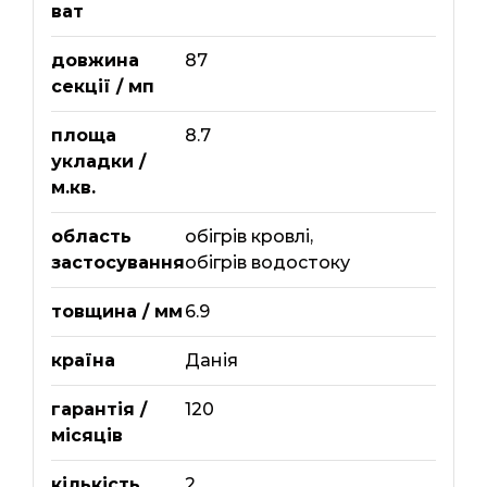
ват
довжина
87
секції / мп
площа
8.7
укладки /
м.кв.
область
обігрів кровлі
,
застосування
обігрів водостоку
товщина / мм
6.9
країна
Данія
гарантія /
120
місяців
кількість
2