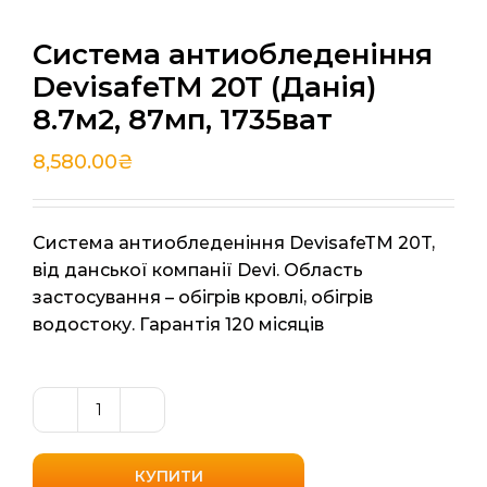
Система антиобледеніння
DevisafeTM 20T (Данія)
8.7м2, 87мп, 1735ват
8,580.00
₴
Cистема антиобледеніння DevisafeTM 20T,
від данської компанії Devi. Область
застосування – обігрів кровлі, обігрів
водостоку. Гарантія 120 місяців
Система
антиобледеніння
DevisafeTM
КУПИТИ