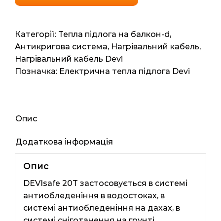
20T
(Данія)
8.7м2,
Категорії:
Тепла підлога на балкон-d
,
87мп,
Антикригова система
,
Нагрівальний кабель
,
1735ват
Нагрівальний кабель Devi
кількість
Позначка:
Електрична тепла підлога Devi
Опис
Додаткова інформація
Опис
DEVIsafe 20T застосовується в системі
антиобледеніння в водостоках, в
системі антиобледеніння на дахах, в
системі сніготанення на грунті.