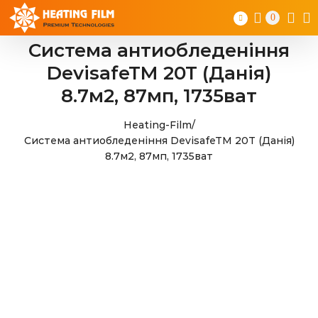
Skip
0
to
content
Система антиобледеніння
DevisafeTM 20T (Данія)
8.7м2, 87мп, 1735ват
Heating-Film
/
Система антиобледеніння DevisafeTM 20T (Данія)
8.7м2, 87мп, 1735ват