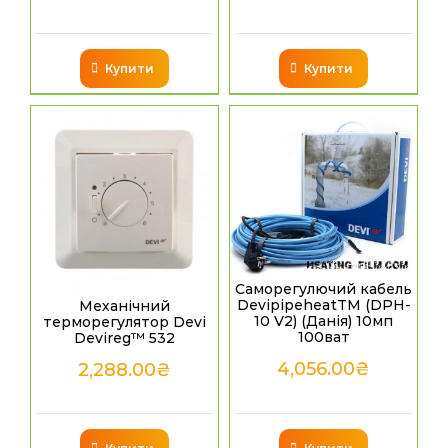
Купити
Купити
Саморегулючий кабель
DevipipeheatТМ (DPH-
Механічний
10 V2) (Данія) 10мп
терморегулятор Devi
100ват
Devireg™ 532
4,056.00
₴
2,288.00
₴