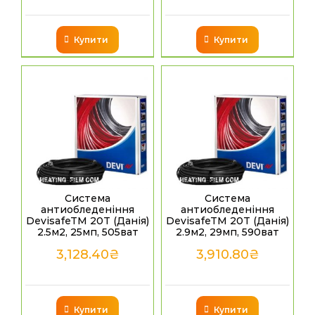
Купити
Купити
Система
Система
антиобледеніння
антиобледеніння
DevisafeTM 20T (Данія)
DevisafeTM 20T (Данія)
2.5м2, 25мп, 505ват
2.9м2, 29мп, 590ват
3,128.40
₴
3,910.80
₴
Купити
Купити