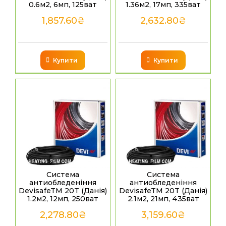
0.6м2, 6мп, 125ват
1.36м2, 17мп, 335ват
1,857.60
₴
2,632.80
₴
Купити
Купити
Система
Система
антиобледеніння
антиобледеніння
DevisafeTM 20T (Данія)
DevisafeTM 20T (Данія)
1.2м2, 12мп, 250ват
2.1м2, 21мп, 435ват
2,278.80
₴
3,159.60
₴