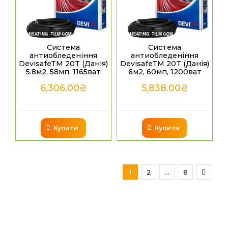
Система
Система
антиобледеніння
антиобледеніння
DevisafeTM 20T (Данія)
DevisafeTM 20T (Данія)
5.8м2, 58мп, 1165ват
6м2, 60мп, 1200ват
6,306.00
₴
5,838.00
₴
Купити
Купити
1
2
…
6