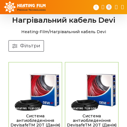
Skip
0
to
content
Нагрівальний кабель Devi
Heating-Film
/
Нагрівальний кабель Devi
Фільтри
Система
Система
антиобледеніння
антиобледеніння
DevisafeTM 20T (Данія)
DevisafeTM 20T (Данія)