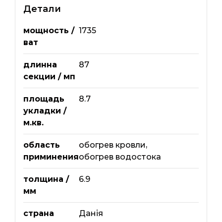
Детали
мощность /
1735
ват
длинна
87
секции / мп
площадь
8.7
укладки /
м.кв.
область
обогрев кровли
,
приминения
обогрев водостока
толщина /
6.9
мм
страна
Данія