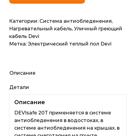
антиобледенения
DevisafeTM
20T
Категории:
Система антиобледенения
,
(Дания)
Нагревательный кабель
,
Уличный греющий
8.7м2,
кабель Devi
87мп,
Метка:
Электрический теплый пол Devi
1735ват
Описание
Детали
Описание
DEVIsafe 20T применяется в системе
антиобледенения в водостоках, в
системе антиобледенения на крышах, в
системе снеготаяния на грунте.