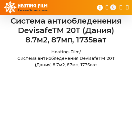
Skip
0
to
content
Система антиобледенения
DevisafeTM 20T (Дания)
8.7м2, 87мп, 1735ват
Heating-Film
/
Система антиобледенения DevisafeTM 20T
(Дания) 8.7м2, 87мп, 1735ват