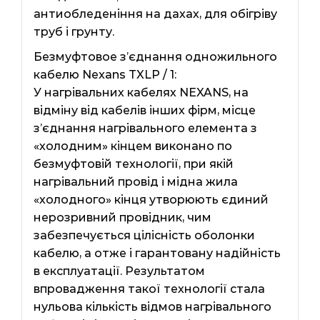
антиобледеніння на дахах, для обігріву
труб і грунту.
Безмуфтовое з’єднання одножильного
кабелю Nexans TXLP / 1:
У нагрівальних кабелях NEXANS, на
відміну від кабелів інших фірм, місце
з’єднання нагрівального елемента з
«холодним» кінцем виконано по
безмуфтовій технології, при якій
нагрівальний провід і мідна жила
«холодного» кінця утворюють єдиний
нерозривний провідник, чим
забезпечується цілісність оболонки
кабелю, а отже і гарантовану надійність
в експлуатації. Результатом
впровадження такої технології стала
нульова кількість відмов нагрівального