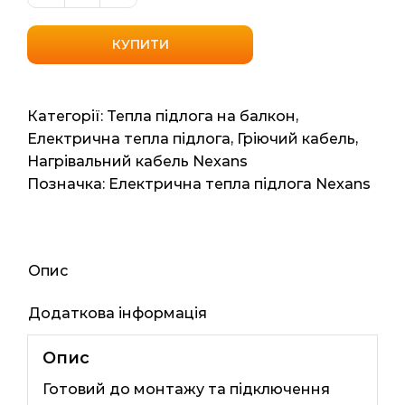
нагрівальний
кабель
КУПИТИ
Nexans
TXLP/1
700/17
Категорії:
Тепла підлога на балкон
,
(Норвегія)
Електрична тепла підлога
,
Гріючий кабель
,
5.2м2
Нагрівальний кабель Nexans
41.2мп
Позначка:
Електрична тепла підлога Nexans
700ват
кількість
Опис
Додаткова інформація
Опис
Готовий до монтажу та підключення