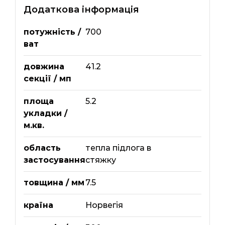
Додаткова інформація
потужність /
700
ват
довжина
41.2
секції / мп
площа
5.2
укладки /
м.кв.
область
тепла підлога в
застосування
стяжку
товщина / мм
7.5
країна
Норвегія