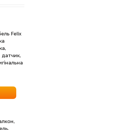
ель Felix
ка
ка,
 датчик,
игінальна
балкон
,
ель
,