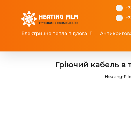
Skip
+3
to
+3
content
Електрична тепла підлога
Антикригов
Гріючий кабель в т
Heating-Fil