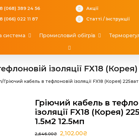
8 (068) 389 24 56
Акції
8 (066) 022 11 87
Статті
/
Інструкції
а система
Промисловий обігрів
Терморегул
ефлоновій ізоляції FX18 (Корея) 
m
/
Гріючий кабель в тефлоновій ізоляції FX18 (Корея) 225ват 
Гріючий кабель в тефло
ізоляції FX18 (Корея) 22
1.5м2 12.5мп
2,102.00
₴
2,646.00
₴