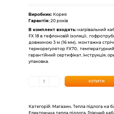
Виробник:
Корея
Гарантія:
20 років
В комплект входять:
нагрівальний каб
FX 18 в тефлоновій ізоляції, гофротруб
довжиною 3 м (16 мм), монтажна стріч
терморегулятор FX70, температурний
гарантійний сертифікат, інструкція, ор
упаковка.
КУПИТИ
Гріючий
кабель
в
тефлоновій
Категорій:
Магазин
,
Тепла підлога на 
ізоляції
Електрична тепла підлога
,
Гріючий каб