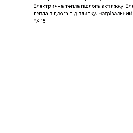
FX18
Електрична тепла підлога в стяжку
,
Ел
(Корея)
тепла підлога під плитку
,
Нагрівальний
225ват
FX 18
1.5м2
12.5мп
кількість