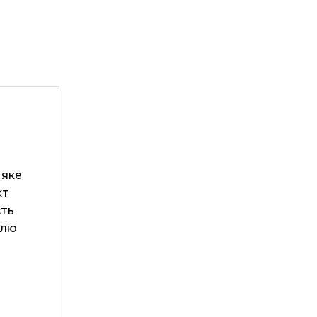
 яке
кт
сть
елю