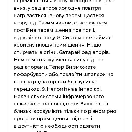
переміщається вгору, холодне повітря –
вниз, у радіатора холодне повітря
нагрівається і знову переміщається
вгору т.д. Таким чином, створюється
постійне переміщення повітря і,
відповідно, пилу. 8. Система не займає
корисну площу приміщення. Ні, що
стирчать із стіни, батарей радіаторів.
Немає місць скупчення пилу під і за
радіаторами. Тепер Ви зможете
пофарбувати або поклеїти шпалери на
стіні за радіаторами без зусиль і
перешкод. 9. Непомітна в інтер’єрі.
Наявність системи інфрачервоного
плівкового теплої підлоги Ваші гості і
близькі зрозуміють тільки по рівномірно
прогріти приміщення і підлозі і
відсутністю необхідності одягати