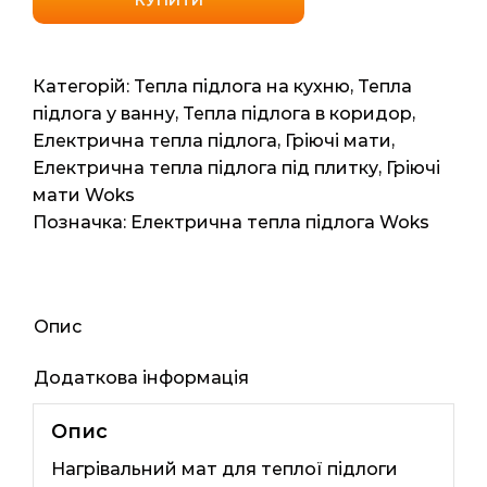
160
(Одесакабель)
12,00
Категорій:
Тепла підлога на кухню
,
Тепла
м2
підлога у ванну
,
Тепла підлога в коридор
,
24мп
Електрична тепла підлога
,
Гріючі мати
,
1920Вт
Електрична тепла підлога під плитку
,
Гріючі
кількість
мати Woks
Позначка:
Електрична тепла підлога Woks
Опис
Додаткова інформація
Опис
Нагрівальний мат для теплої підлоги