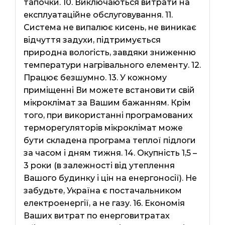
тапочки. 10. Виключаються витрати на
експлуатаційне обслуговування. 11.
Система не випалює кисень, не виникає
відчуття задухи, підтримується
природна вологість, завдяки зниженню
температури нагрівального елементу. 12.
Працює безшумно. 13. У кожному
приміщенні Ви можете встановити свій
мікроклімат за Вашим бажанням. Крім
того, при використанні програмованих
терморегуляторів мікроклімат може
бути складена програма теплої підлоги
за часом і дням тижня. 14. Окупність 1,5 –
3 роки (в залежності від утеплення
Вашого будинку і цін на енергоносії). Не
забудьте, Україна є постачальником
електроенергії, а не газу. 16. Економія
Ваших витрат по енерговитратах