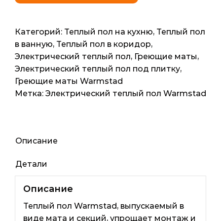
мат
"Warmstad"
WSM-
Категорий:
Теплый пол на кухню
,
Теплый пол
175-
в ванную
,
Теплый пол в коридор
,
1,20
Электрический теплый пол
,
Греющие маты
,
в
Электрический теплый пол под плитку
,
комплекте
Греющие маты Warmstad
6м2
Метка:
Электрический теплый пол Warmstad
12мп
910ват
Описание
Детали
Описание
Теплый пол Warmstad, выпускаемый в
виде мата и секций, упрощает монтаж и