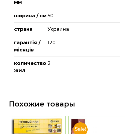
мм
ширина / см
50
страна
Украина
гарантія /
120
місяців
количество
2
жил
Похожие товары
Sale!