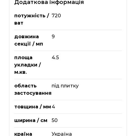
Додаткова інформація
потужність /
720
ват
довжина
9
секції / мп
площа
4.5
укладки /
м.кв.
область
під плитку
застосування
товщина / мм
4
ширина / см
50
країна
Україна