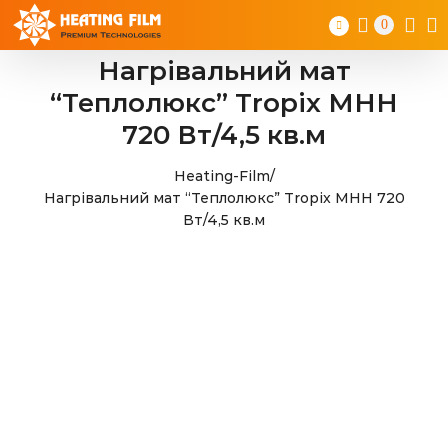
Skip
0
to
content
Нагрівальний мат
“Теплолюкс” Tropix МНН
720 Вт/4,5 кв.м
Heating-Film
/
Нагрівальний мат “Теплолюкс” Tropix МНН 720
Вт/4,5 кв.м