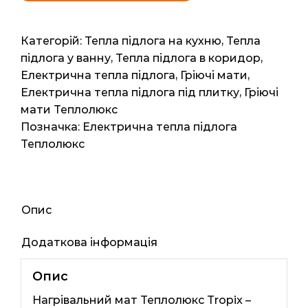
Tropix
МНН
720
Категорій:
Тепла підлога на кухню
,
Тепла
Вт/4,5
підлога у ванну
,
Тепла підлога в коридор
,
кв.м
Електрична тепла підлога
,
Гріючі мати
,
кількість
Електрична тепла підлога під плитку
,
Гріючі
мати Теплолюкс
Позначка:
Електрична тепла підлога
Теплолюкс
Опис
Додаткова інформація
Опис
Нагрівальний мат Теплолюкс Tropix –