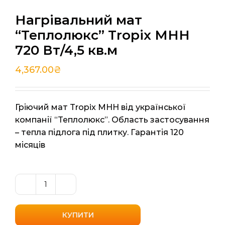
Нагрівальний мат
“Теплолюкс” Tropix МНН
720 Вт/4,5 кв.м
4,367.00
₴
Гріючий мат Tropix МНН від української
компанії “Теплолюкс”. Область застосування
– тепла підлога під плитку. Гарантія 120
місяців
Нагрівальний
мат
"Теплолюкс"
КУПИТИ