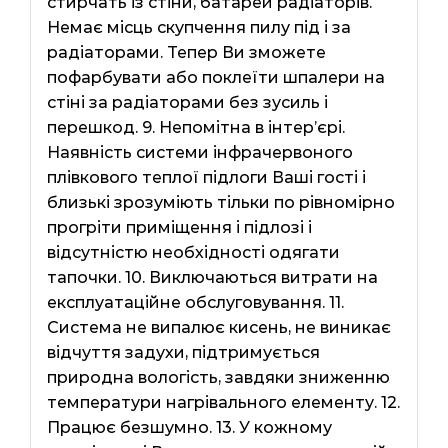
стирчать із стіни, батарей радіаторів.
Немає місць скупчення пилу під і за
радіаторами. Тепер Ви зможете
пофарбувати або поклеїти шпалери на
стіні за радіаторами без зусиль і
перешкод. 9. Непомітна в інтер’єрі.
Наявність системи інфрачервоного
плівкового теплої підлоги Ваші гості і
близькі зрозуміють тільки по рівномірно
прогріти приміщення і підлозі і
відсутністю необхідності одягати
тапочки. 10. Виключаються витрати на
експлуатаційне обслуговування. 11.
Система не випалює кисень, не виникає
відчуття задухи, підтримується
природна вологість, завдяки зниженню
температури нагрівального елементу. 12.
Працює безшумно. 13. У кожному