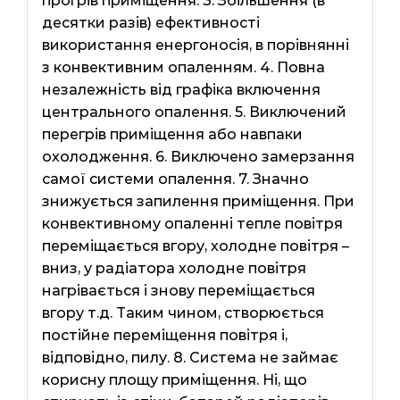
прогрів приміщення. 3. Збільшення (в
десятки разів) ефективності
використання енергоносія, в порівнянні
з конвективним опаленням. 4. Повна
незалежність від графіка включення
центрального опалення. 5. Виключений
перегрів приміщення або навпаки
охолодження. 6. Виключено замерзання
самої системи опалення. 7. Значно
знижується запилення приміщення. При
конвективному опаленні тепле повітря
переміщається вгору, холодне повітря –
вниз, у радіатора холодне повітря
нагрівається і знову переміщається
вгору т.д. Таким чином, створюється
постійне переміщення повітря і,
відповідно, пилу. 8. Система не займає
корисну площу приміщення. Ні, що