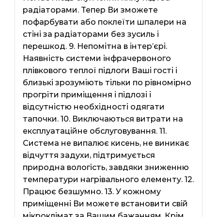
радіаторами. Тепер Ви зможете
пофарбувати або поклеїти шпалери на
стіні за радіаторами без зусиль і
перешкод. 9. Непомітна в інтер’єрі.
Наявність системи інфрачервоного
плівкового теплої підлоги Ваші гості і
близькі зрозуміють тільки по рівномірно
прогріти приміщення і підлозі і
відсутністю необхідності одягати
тапочки. 10. Виключаються витрати на
експлуатаційне обслуговування. 11.
Система не випалює кисень, не виникає
відчуття задухи, підтримується
природна вологість, завдяки зниженню
температури нагрівального елементу. 12.
Працює безшумно. 13. У кожному
приміщенні Ви можете встановити свій
мікроклімат за Вашим бажанням. Крім