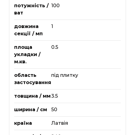
потужність /
100
ват
довжина
1
секції / мп
площа
0.5
укладки /
м.кв.
область
під плитку
застосування
товщина / мм
3.5
ширина / см
50
країна
Латвія