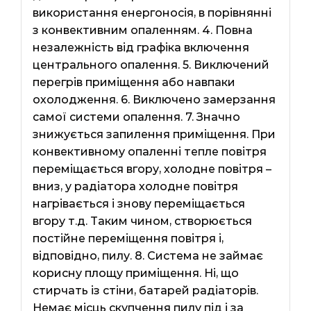
використання енергоносія, в порівнянні
з конвективним опаленням. 4. Повна
незалежність від графіка включення
центрального опалення. 5. Виключений
перегрів приміщення або навпаки
охолодження. 6. Виключено замерзання
самої системи опалення. 7. Значно
знижується запилення приміщення. При
конвективному опаленні тепле повітря
переміщається вгору, холодне повітря –
вниз, у радіатора холодне повітря
нагрівається і знову переміщається
вгору т.д. Таким чином, створюється
постійне переміщення повітря і,
відповідно, пилу. 8. Система не займає
корисну площу приміщення. Ні, що
стирчать із стіни, батарей радіаторів.
Немає місць скупчення пилу під і за