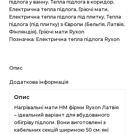
0.5м2
підлога у ванну
,
Тепла підлога в коридор
,
1мп
Електрична тепла підлога
,
Гріючі мати
,
100ват
Електрична тепла підлога під плитку
,
Тепла
кількість
підлога (під плитку) з Європи (Бельгія, Латвія,
Фінляндія)
,
Гріючі мати Ryxon
Позначка:
Електрична тепла підлога Ryxon
Опис
Додаткова інформація
Опис
Нагрівальні мати HM фірми Ryxon Латвія
– ідеальний варіант для вбудованого
обігріву підлоги. Вони виготовлені з
кабельних секцій шириною 50 см, які