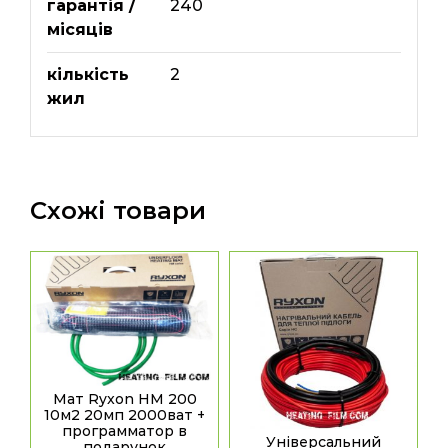
гарантія /
240
місяців
кількість
2
жил
Схожі товари
Мат Ryxon HM 200
10м2 20мп 2000ват +
программатор в
Універсальний
подарунок