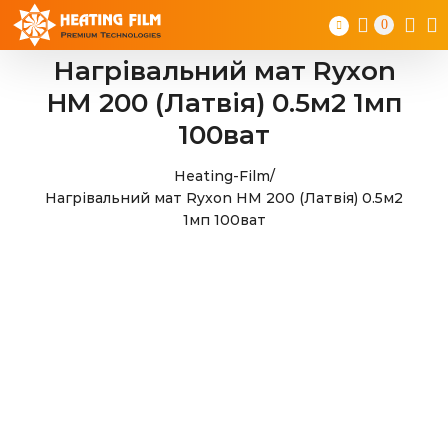
Skip
0
to
content
Нагрівальний мат Ryxon
HM 200 (Латвія) 0.5м2 1мп
100ват
Heating-Film
/
Нагрівальний мат Ryxon HM 200 (Латвія) 0.5м2
1мп 100ват