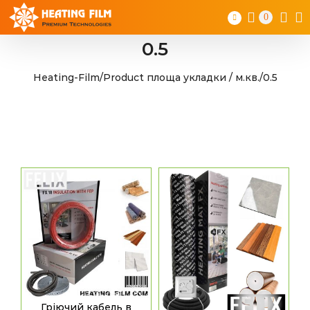
Skip
0
to
content
0.5
Heating-Film
/
Product площа укладки / м.кв.
/
0.5
Гріючий кабель в