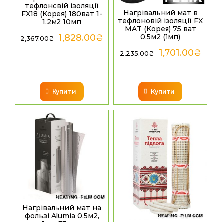
тефлоновій ізоляції
Нагрівальний мат в
FX18 (Корея) 180ват 1-
тефлоновій ізоляції FX
1,2м2 10мп
MAT (Корея) 75 ват
0,5м2 (1мп)
1,828.00
₴
2,367.00
₴
1,701.00
₴
2,235.00
₴
Купити
Купити
Нагрівальний мат на
фользі Alumia 0.5м2,