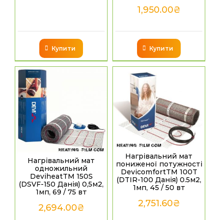
1,950.00
₴
Купити
Купити
Нагрівальний мат
Нагрівальний мат
пониженої потужності
одножильний
DevicomfortTM 100T
DeviheatTM 150S
(DTIR-100 Данія) 0.5м2,
(DSVF-150 Данія) 0,5м2,
1мп, 45 / 50 вт
1мп, 69 / 75 вт
2,751.60
₴
2,694.00
₴