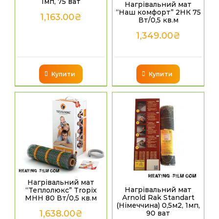
1мп, 75 ват
Нагрівальний мат
“Наш комфорт” 2НК 75
1,163.00
₴
Вт/0,5 кв.м
1,349.00
₴
Купити
Купити
Нагрівальний мат
Нагрівальний мат
“Теплолюкс” Tropix
Arnold Rak Standart
МНН 80 Вт/0,5 кв.м
(Німеччина) 0,5м2, 1мп,
1,638.00
₴
90 ват