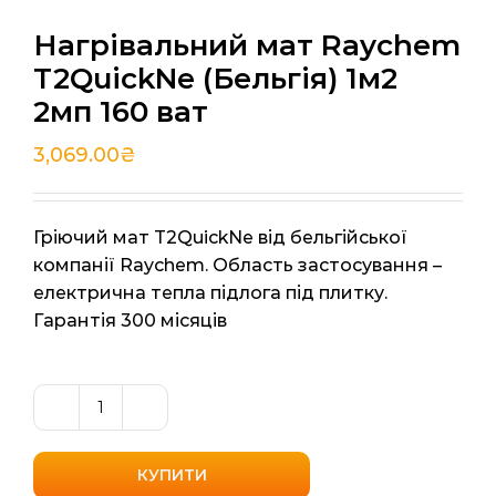
Нагрівальний мат Raychem
T2QuickNe (Бельгія) 1м2
2мп 160 ват
3,069.00
₴
Гріючий мат T2QuickNe від бельгійської
компанії Raychem. Область застосування –
електрична тепла підлога під плитку.
Гарантія 300 місяців
Нагрівальний
мат
Raychem
КУПИТИ