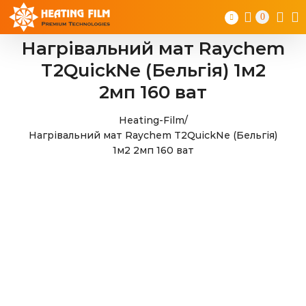
Skip
0
to
content
Нагрівальний мат Raychem
T2QuickNe (Бельгія) 1м2
2мп 160 ват
Heating-Film
/
Нагрівальний мат Raychem T2QuickNe (Бельгія)
1м2 2мп 160 ват