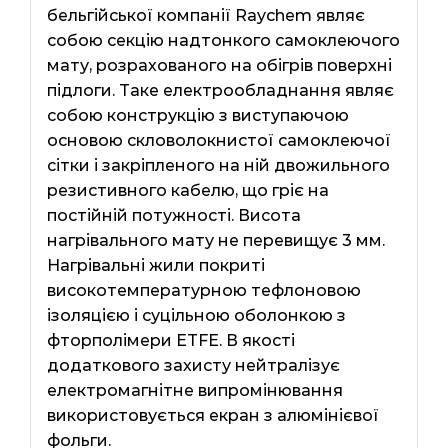
бельгійської компанії Raychem являє
собою секцію надтонкого самоклеючого
мату, розрахованого на обігрів поверхні
підлоги. Таке електрообладнання являє
собою конструкцію з виступаючою
основою скловолокнистої самоклеючої
сітки і закріпленого на ній двожильного
резистивного кабелю, що гріє на
постійній потужності. Висота
нагрівального мату не перевищує 3 мм.
Нагрівальні жили покриті
високотемпературною тефлоновою
ізоляцією і суцільною оболонкою з
фторполімери ETFE. В якості
додаткового захисту нейтралізує
електромагнітне випромінювання
використовується екран з алюмінієвої
фольги.