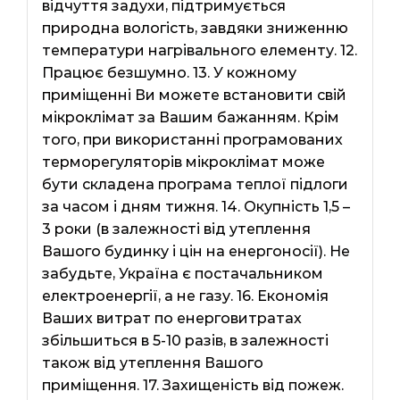
відчуття задухи, підтримується
природна вологість, завдяки зниженню
температури нагрівального елементу. 12.
Працює безшумно. 13. У кожному
приміщенні Ви можете встановити свій
мікроклімат за Вашим бажанням. Крім
того, при використанні програмованих
терморегуляторів мікроклімат може
бути складена програма теплої підлоги
за часом і дням тижня. 14. Окупність 1,5 –
3 роки (в залежності від утеплення
Вашого будинку і цін на енергоносії). Не
забудьте, Україна є постачальником
електроенергії, а не газу. 16. Економія
Ваших витрат по енерговитратах
збільшиться в 5-10 разів, в залежності
також від утеплення Вашого
приміщення. 17. Захищеність від пожеж.