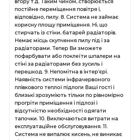
вгору т.д. Таким чином, створюється
постійне переміщення повітря і,
відповідно, пилу. 8. Система не займає
корисну площу приміщення. Ні, що
стирчать із стіни, батарей радіаторів.
Немає місць скупчення пилу під і за
радіаторами. Тепер Ви зможете
пофарбувати або поклеїти шпалери на
стіні за радіаторами без зусиль і
перешкод. 9. Непомітна в інтер’єрі.
Наявність системи інфрачервоного
плівкового теплої підлоги Ваші гості і
близькі зрозуміють тільки по рівномірно
прогріти приміщення і підлозі і
відсутністю необхідності одягати
тапочки. 10. Виключаються витрати на
експлуатаційне обслуговування. 11.
Система не випалює кисень, не виникає