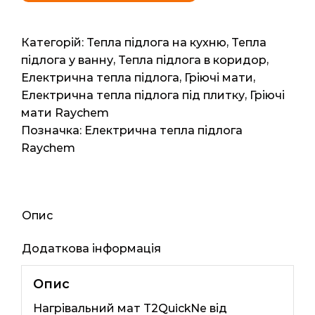
T2QuickNe
(Бельгія)
1м2
Категорій:
Тепла підлога на кухню
,
Тепла
2мп
підлога у ванну
,
Тепла підлога в коридор
,
160
Електрична тепла підлога
,
Гріючі мати
,
ват
Електрична тепла підлога під плитку
,
Гріючі
кількість
мати Raychem
Позначка:
Електрична тепла підлога
Raychem
Опис
Додаткова інформація
Опис
Нагрівальний мат T2QuickNe від