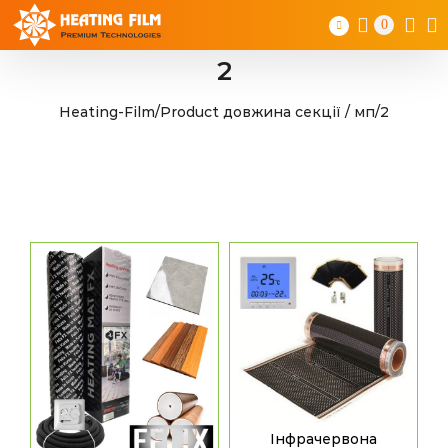
Skip
0
to
content
2
Heating-Film
/
Product довжина секції / мп
/
2
Інфрачервона