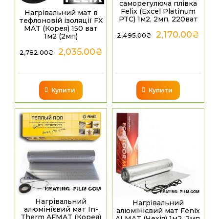
саморегулюча плівка
Felix (Excel Platinum
Нагрівальний мат в
PTC) 1м2, 2мп, 220ват
тефлоновій ізоляції FX
MAT (Корея) 150 ват
2,170.00
₴
2,495.00
₴
1м2 (2мп)
2,035.00
₴
2,782.00
₴
Купити
Купити
Нагрівальний
Нагрівальний
алюмінієвий мат In-
алюмінієвий мат Fenix
Therm AFMAT (Корея)
ALMAT (Чехія) 1м2, 2мп,