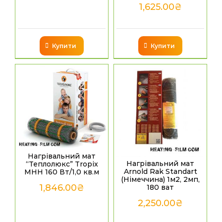
1,625.00
₴
Купити
Купити
Нагрівальний мат
Нагрівальний мат
“Теплолюкс” Tropix
Arnold Rak Standart
МНН 160 Вт/1,0 кв.м
(Німеччина) 1м2, 2мп,
1,846.00
₴
180 ват
2,250.00
₴