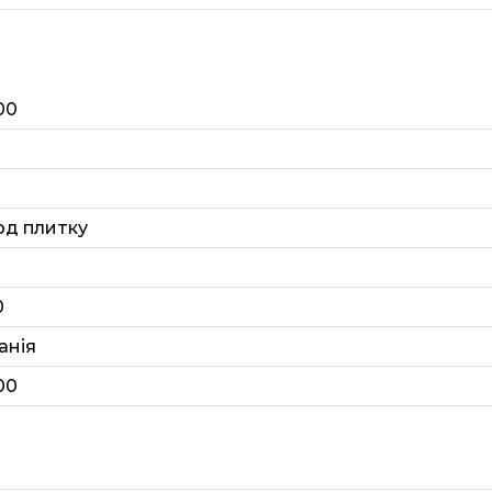
00
од плитку
0
анія
00