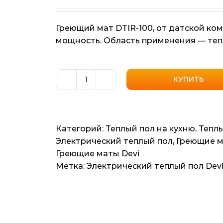
Греющий мат DTIR-100, от датской ко
мощность. Область применения — тепл
КУПИТЬ
Количество
товара
Нагревательный
мат
Категорий:
Теплый пол на кухню
,
Теплы
пониженой
Электрический теплый пол
,
Греющие 
мощности
Греющие маты Devi
DevicomfortTM
Метка:
Электрический теплый пол Dev
100T
(DTIR-
100
Дания)
6м2,