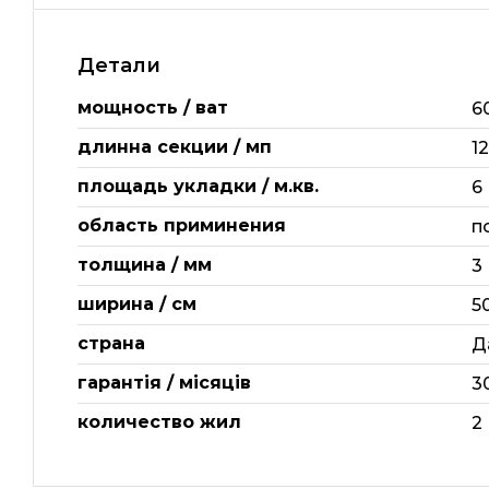
Детали
мощность / ват
6
длинна секции / мп
12
площадь укладки / м.кв.
6
область приминения
п
толщина / мм
3
ширина / см
5
страна
Д
гарантія / місяців
3
количество жил
2