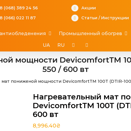
8 (068) 389 24 56
Акции
8 (066) 022 11 87
Статьи
/
Инструкции
 антиобледенения
Промышленный обогрев
UA
RU
й мощности DevicomfortTM 100T
550 / 600 вт
мат пониженой мощности DevicomfortTM 100T (DTIR-100 Да
Нагревательный мат п
DevicomfortTM 100T (DTI
600 вт
8,996.40
₴