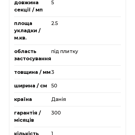
довжина
5
секції / мп
площа
2.5
укладки /
м.кв.
область
під плитку
застосування
товщина / мм
3
ширина / см
50
країна
Данія
гарантія /
300
місяців
кількість
1