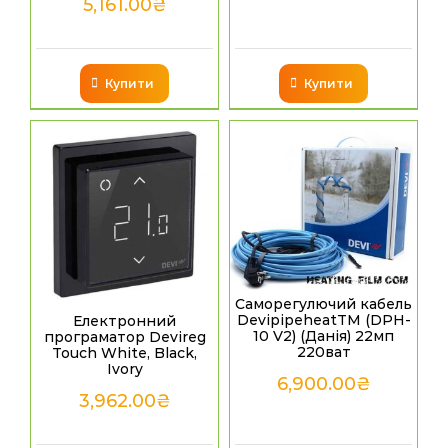
5,161.00
₴
Купити
Купити
Саморегулючий кабель
DevipipeheatТМ (DPH-
Електронний
10 V2) (Данія) 22мп
програматор Devireg
220ват
Touch White, Black,
Ivory
6,900.00
₴
3,962.00
₴