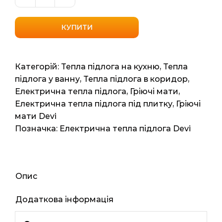
Нагрівальний
мат
одножильний
КУПИТИ
DeviheatTM
150S
(DSVF-
Категорій:
Тепла підлога на кухню
,
Тепла
150
підлога у ванну
,
Тепла підлога в коридор
,
Данія)
Електрична тепла підлога
,
Гріючі мати
,
2.5м2,
Електрична тепла підлога під плитку
,
Гріючі
5мп,
мати Devi
345
Позначка:
Електрична тепла підлога Devi
/
375
вт
кількість
Опис
Додаткова інформація