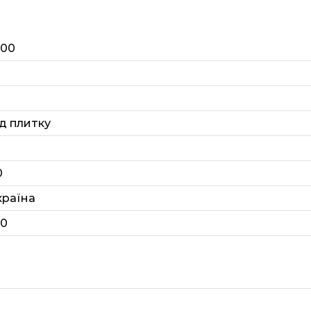
200
ід плитку
0
країна
20