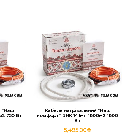
й “Наш
Кабель нагрівальний “Наш
м2 750 Вт
комфорт” БНК 141мп 1800м2 1800
Вт
5,495.00
₴