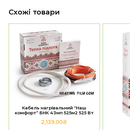
Схожі товари
Кабель нагрівальний “Наш
комфорт” БНК 43мп 525м2 525 Вт
2,139.00
₴