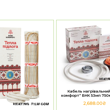
Кабель нагрівальни
комфорт” БНК 53мп 750
2,688.00
₴