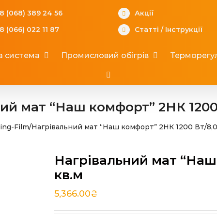
8 (068) 389 24 56
Акції
8 (066) 022 11 87
Статті
/
Інструкції
а система
Промисловий обігрів
Терморегул
ий мат “Наш комфорт” 2НК 1200 
ing-Film
/
Нагрівальний мат “Наш комфорт” 2НК 1200 Вт/8,0
Нагрівальний мат “Наш 
кв.м
5,366.00
₴