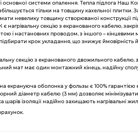
ті основної системи опалення. Тепла підлога Наш 
збільшується тільки на товщину кахельної плитки. 
имати невелику товщину створюваної конструкції пі
є нагрівальну секцію з екранованого кабелю, закріп
ю і настановних проводом, з іншого – кінцевими муф
ь підбирати крок укладання, що знижує ймовірність
льну секцію з екранованого двожильного кабелю, з
льний мат має один монтажний кінець, надійну спол
ьна екрануюча оболонка у фользы є 100% гарантією 
рний діаметр кабелю (3 мм) дозволяє мінімізувати 
ка шарів ізоляції надійно захищають нагрівальні жил
орахунок.