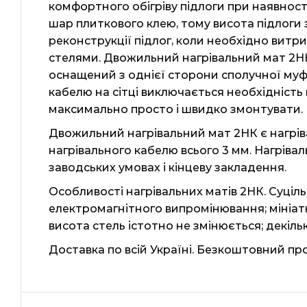
комфортного обігріву підлоги при наявнос
шар плиткового клею, тому висота підлоги 
реконструкції підлог, коли необхідно витр
стелями. Двожильний нагрівальний мат 2НК 
оснащений з однієї сторони сполучної муфто
кабелю на сітці виключається необхідніст
максимально просто і швидко змонтувати.
Двожильний нагрівальний мат 2НК є нагріва
нагрівального кабелю всього 3 мм. Нагріва
заводських умовах і кінцеву закладення.
Особливості нагрівальних матів 2НК. Суціл
електромагнітного випромінювання; мініатю
висота стель істотно не змінюється; декіль
Доставка по всій Україні. Безкоштовний пр