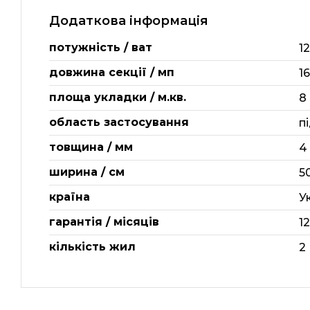
Додаткова інформація
потужність / ват
1
довжина секції / мп
16
площа укладки / м.кв.
8
область застосування
п
товщина / мм
4
ширина / см
5
країна
У
гарантія / місяців
1
кількість жил
2