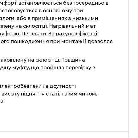
Комфорт встановлюється безпосередньо в
Застосовується в основному при
длоги, або в приміщеннях з низькими
лену на склосітці. Нагрівальний мат
тою. Переваги: ​​За рахунок фіксації
 його пошкодження при монтажі і дозволяє
акріплену на склосітці. Товщина
учну муфту, що пройшла перевірку в
електробезпеки і відсутності
висоту підняття статі; таким чином,
и.