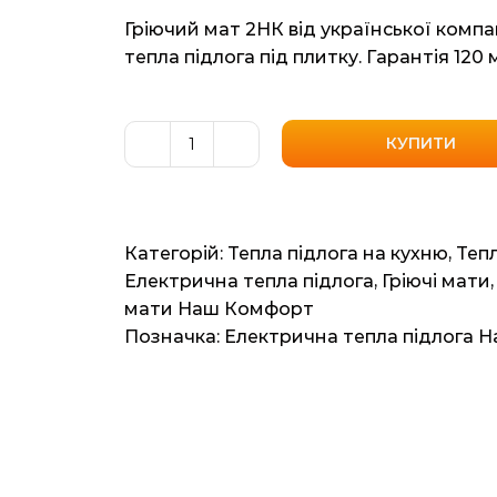
Гріючий мат 2НК від української компа
тепла підлога під плитку. Гарантія 120 
КУПИТИ
Нагрівальний
мат
"Наш
комфорт"
Категорій:
Тепла підлога на кухню
,
Тепл
2НК
Електрична тепла підлога
,
Гріючі мати
1200
мати Наш Комфорт
Вт/8,0
Позначка:
Електрична тепла підлога 
кв.м
кількість