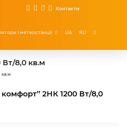
Контакти
ятори і метеостанції
UA
RU
Вт/8,0 кв.м
 кв.м
комфорт” 2НК 1200 Вт/8,0