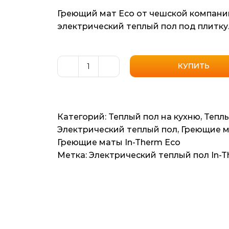
Греющий мат Eco от чешской компани
электрический теплый пол под плитку.
КУПИТЬ
Количество
товара
Нагревательный
мат
Категорий:
Теплый пол на кухню
,
Теплы
In-
Электрический теплый пол
,
Греющие 
Therm
Греющие маты In-Therm Eco
Eco
Метка:
Электрический теплый пол In-T
(Чехия)
1.7м2
3.4мп
350
ват