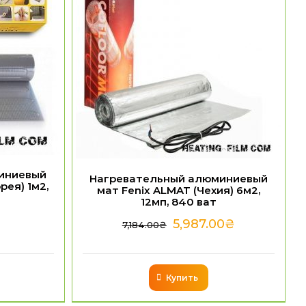
иниевый
Нагревательный алюминиевый
рея) 1м2,
мат Fenix ALMAT (Чехия) 6м2,
12мп, 840 ват
5,987.00
₴
7,184.00
₴
Купить