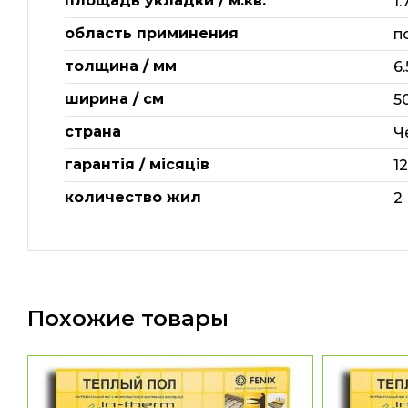
площадь укладки / м.кв.
1.
область приминения
п
толщина / мм
6.
ширина / см
5
страна
Ч
гарантія / місяців
1
количество жил
2
Похожие товары