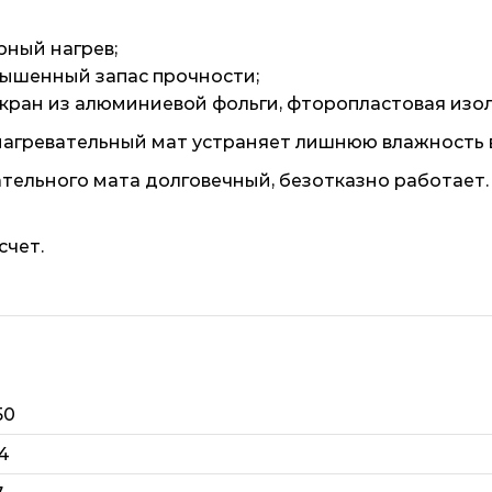
ный нагрев;
ышенный запас прочности;
ран из алюминиевой фольги, фторопластовая изоля
агревательный мат устраняет лишнюю влажность 
ательного мата долговечный, безотказно работает
счет.
50
.4