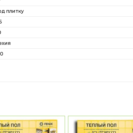
7
од плитку
5
0
ехия
20