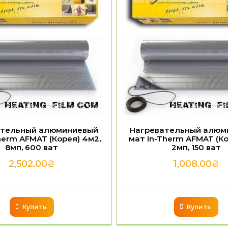
ательный алюминиевый
Нагревательный алюм
herm AFMAT (Корея) 4м2,
мат In-Therm AFMAT (Ко
8мп, 600 ват
2мп, 150 ват
2,502.00
₴
1,008.00
₴
Купить
Купить