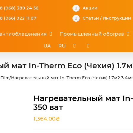
8 (068) 389 24 56
Акции
8 (066) 022 11 87
Статьи
/
Инструкции
 антиобледенения
Промышленный обогрев
UA
RU
 мат In-Therm Eco (Чехия) 1.7м
Film
/
Нагревательный мат In-Therm Eco (Чехия) 1.7м2 3.4мп
Нагревательный мат In-
350 ват
1,364.00
₴