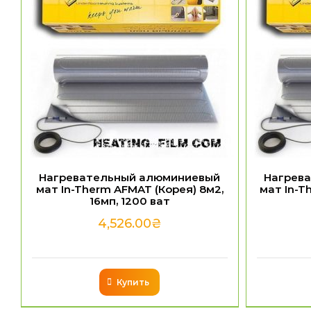
Нагревательный алюминиевый
Нагрев
мат In-Therm AFMAT (Корея) 8м2,
мат In-T
16мп, 1200 ват
4,526.00
₴
Купить