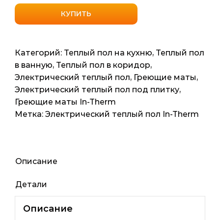
товара
Нагревательный
КУПИТЬ
мат
In-
Therm
Категорий:
Теплый пол на кухню
,
Теплый пол
(Чехия)
в ванную
,
Теплый пол в коридор
,
11.6м2
Электрический теплый пол
,
Греющие маты
,
23.2мп
Электрический теплый пол под плитку
,
2330
Греющие маты In-Therm
ват
Метка:
Электрический теплый пол In-Therm
Описание
Детали
Описание