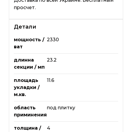
Доставка по всей Украине. Бесплатный
просчет.
Детали
мощность /
2330
ват
длинна
23.2
секции / мп
площадь
11.6
укладки /
м.кв.
область
под плитку
приминения
толщина /
4