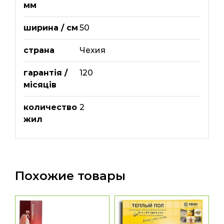
мм
ширина / см
50
страна
Чехия
гарантія /
120
місяців
количество
2
жил
Похожие товары