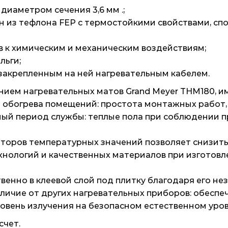
иаметром сечения 3,6 мм .;
н из тефлона FEP с термостойкими свойствами, сп
 к химическим и механическим воздействиям;
льги;
 закрепленным на ней нагревательным кабелем.
нием нагревательных матов Grand Meyer THM180, 
 обогрева помещений: простота монтажных работ,
ный период службы: теплые пола при соблюдении п
яторов температурных значений позволяет снизит
хнологий и качественных материалов при изготов
енно в клеевой слой под плитку благодаря его не
тличие от других нагревательных приборов: обесп
овень излучения на безопасном естественном уров
счет.