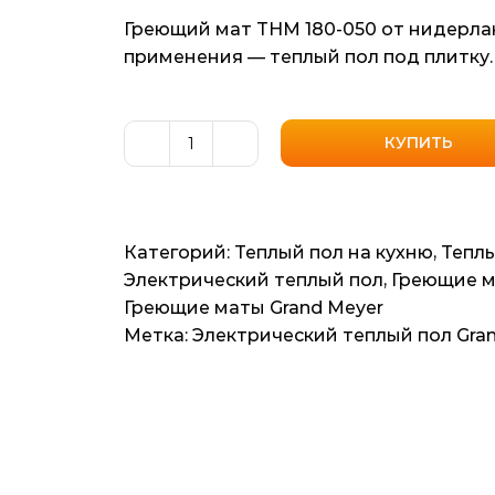
Греющий мат THM 180-050 от нидерла
применения — теплый пол под плитку.
КУПИТЬ
Количество
товара
Нагревательный
мат
Категорий:
Теплый пол на кухню
,
Теплы
Grand
Электрический теплый пол
,
Греющие 
Meyer
Греющие маты Grand Meyer
THM
Метка:
Электрический теплый пол Gra
180-
050
(Нидерланды)
5м2
10мп
900