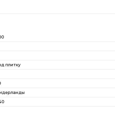
00
0
од плитку
0
идерланды
40