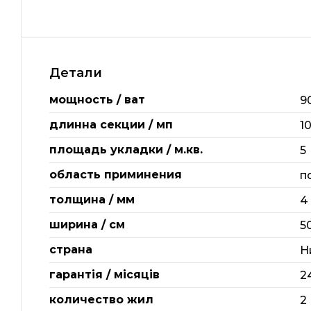
Детали
мощность / ват
9
длинна секции / мп
1
площадь укладки / м.кв.
5
область приминения
п
толщина / мм
4
ширина / см
5
страна
Н
гарантія / місяців
2
количество жил
2