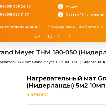
8 (068) 389 24 56
Акции
8 (066) 022 11 87
Статьи
/
Инструкции
 антиобледенения
Промышленный обогрев
UA
RU
and Meyer THM 180-050 (Нидерл
ревательный мат Grand Meyer THM 180-050 (Нидерланды) 
Нагревательный мат Gr
(Нидерланды) 5м2 10мп
4,536.00
₴