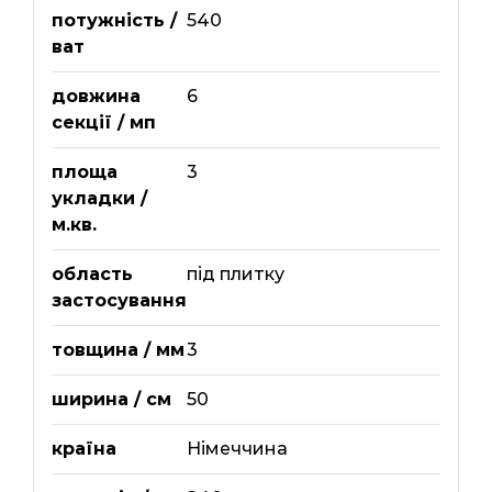
потужність /
540
ват
довжина
6
секції / мп
площа
3
укладки /
м.кв.
область
під плитку
застосування
товщина / мм
3
ширина / см
50
країна
Німеччина