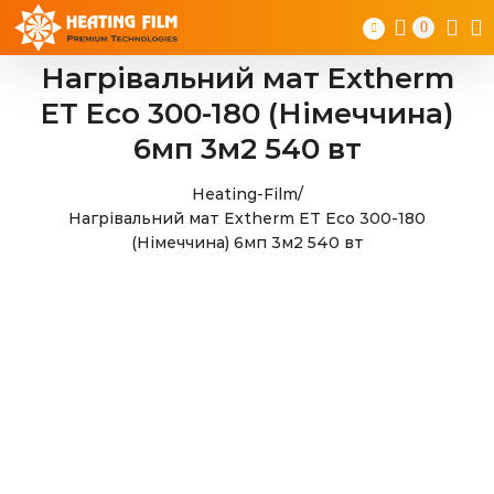
Skip
0
to
content
Нагрівальний мат Extherm
ET Eco 300-180 (Німеччина)
6мп 3м2 540 вт
Heating-Film
/
Нагрівальний мат Extherm ET Eco 300-180
(Німеччина) 6мп 3м2 540 вт