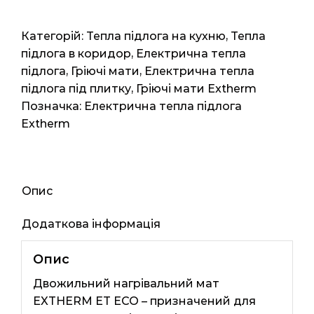
Eco
300-
Категорій:
Тепла підлога на кухню
,
Тепла
180
підлога в коридор
,
Електрична тепла
(Німеччина)
підлога
,
Гріючі мати
,
Електрична тепла
6мп
підлога під плитку
,
Гріючі мати Extherm
3м2
Позначка:
Електрична тепла підлога
540
Extherm
вт
кількість
Опис
Додаткова інформація
Опис
Двожильний нагрівальний мат
EXTHERM ЕТ ЕСО – призначений для