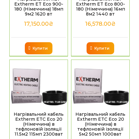
Extherm ET Eco 900-
Extherm ET Eco 800-
180 (Німеччина) 18мп
180 (Німеччина) 16мп
9м2 1620 вт
8м2 1440 вт
17,150.00
₴
16,578.00
₴
Купити
Купити
Нагрівальний кабель
Нагрівальний кабель
Extherm ETC Eco 20
Extherm ETC Eco 20
(Німеччина) в
(Німеччина) в
тефлоновій ізоляції
тефлоновій ізоляції
11.5м2 115мп 2300ват
5м2 50мп 1000ват