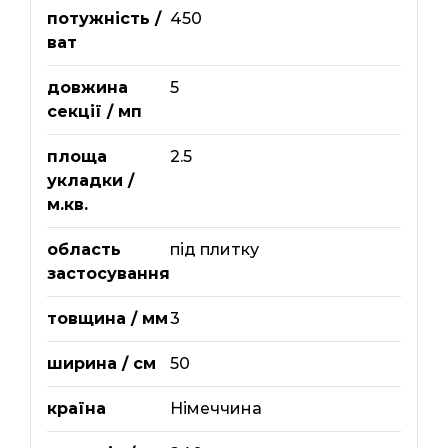
потужність /
450
ват
довжина
5
секції / мп
площа
2.5
укладки /
м.кв.
область
під плитку
застосування
товщина / мм
3
ширина / см
50
країна
Німеччина