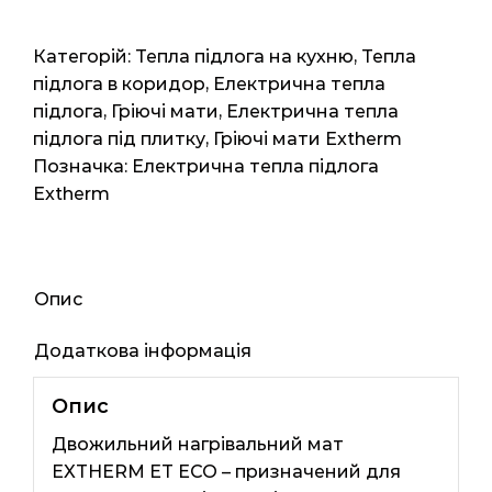
Eco
250-
Категорій:
Тепла підлога на кухню
,
Тепла
180
підлога в коридор
,
Електрична тепла
(Німеччина)
підлога
,
Гріючі мати
,
Електрична тепла
5мп
підлога під плитку
,
Гріючі мати Extherm
2.5м2
Позначка:
Електрична тепла підлога
450
Extherm
вт
кількість
Опис
Додаткова інформація
Опис
Двожильний нагрівальний мат
EXTHERM ЕТ ЕСО – призначений для