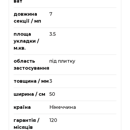
ват
довжина
7
секції / мп
площа
3.5
укладки /
м.кв.
область
під плитку
застосування
товщина / мм
3
ширина / см
50
країна
Німеччина
гарантія /
120
місяців