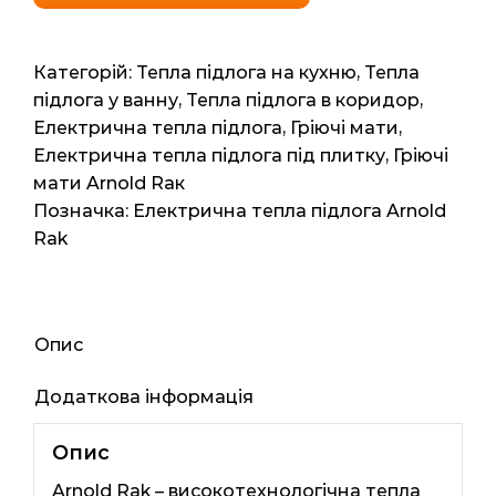
Rak
Standart
(Німеччина)
Категорій:
Тепла підлога на кухню
,
Тепла
3.5м2,
підлога у ванну
,
Тепла підлога в коридор
,
7мп,
Електрична тепла підлога
,
Гріючі мати
,
630
Електрична тепла підлога під плитку
,
Гріючі
ват
мати Arnold Raк
кількість
Позначка:
Електрична тепла підлога Arnold
Rak
Опис
Додаткова інформація
Опис
Arnold Rak – високотехнологічна тепла