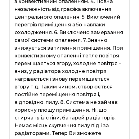
з конвективним опаленням. 4. Повна
незалежність від графіка включення
центрального опалення. 5. Виключений
перегрів приміщення або навпаки
охолодження. 6. Виключено замерзання
самої системи опалення. 7. Значно
знижується запилення приміщення. При
конвективному опаленні тепле повітря
переміщається вгору, холодне повітря –
вниз, у радіатора холодне повітря
нагрівається і знову переміщається
вгору т.д. Таким чином, створюється
постійне переміщення повітря і,
відповідно, пилу. 8. Система не займає
корисну площу приміщення. Ні, що
стирчать із стіни, батарей радіаторів.
Немає місць скупчення пилу під і за
радіаторами. Тепер Ви зможете